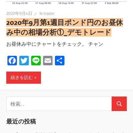
2020年9月4日
fx-trader
2020年9月第1週目ポンド円のお昼休
み中の相場分析①_デモトレード
お昼休み中にチャートをチェック。 チャン
Facebook
Twitter
Line
Email
共
有
続きを読む
検
検
索:
索
最近の投稿