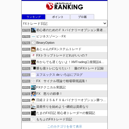
ブ
ランキング
ポイント
ブロ画
初心者のためのＦＸバイナリーオプション業者比較.com
477位
ビジネスゾーン・FX
478位
BinaryOption
479位
あじゃんのFXシステムトレード
480位
FXトラップトレードどれがいいの？
481位
今からでも遅くないよ！XMTrading口座開設&攻略ブログ
482位
爺も億トレになりたい！ 藤のFXトレード記録
483位
エフエックス de いろはにブログ
484位
FX サイクル理論で相場環境認識！
485位
FXテクニカル実践記
486位
FX 怒りの鉄拳！
487位
日経２２５＆ＦＸ＆バイナリーオプション勝つための
488位
資産作りを始めよう−継続は資産なり
489位
たまのFX日記 初心者トレーダーの奮闘記
490位
もちょのFXトレード日記
491位
このカテゴリを全て表示