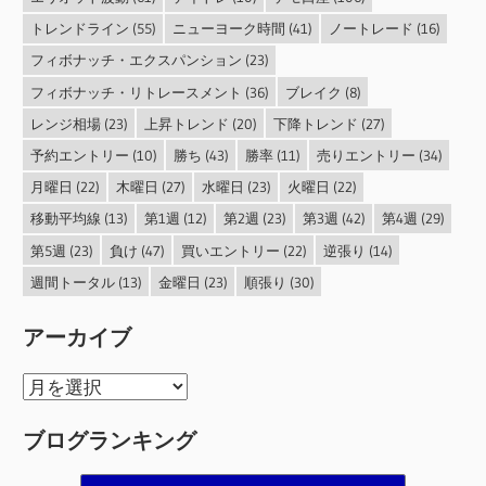
トレンドライン
(55)
ニューヨーク時間
(41)
ノートレード
(16)
フィボナッチ・エクスパンション
(23)
フィボナッチ・リトレースメント
(36)
ブレイク
(8)
レンジ相場
(23)
上昇トレンド
(20)
下降トレンド
(27)
予約エントリー
(10)
勝ち
(43)
勝率
(11)
売りエントリー
(34)
月曜日
(22)
木曜日
(27)
水曜日
(23)
火曜日
(22)
移動平均線
(13)
第1週
(12)
第2週
(23)
第3週
(42)
第4週
(29)
第5週
(23)
負け
(47)
買いエントリー
(22)
逆張り
(14)
週間トータル
(13)
金曜日
(23)
順張り
(30)
アーカイブ
ア
ー
ブログランキング
カ
イ