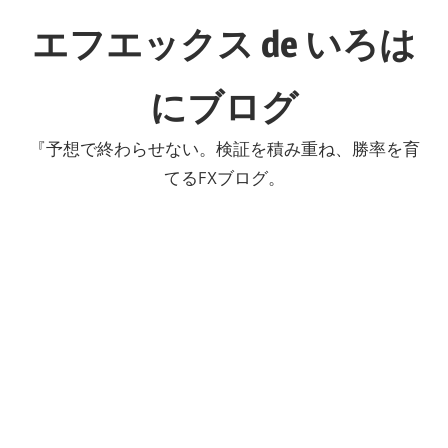
コ
エフエックス de いろは
ン
テ
にブログ
ン
ツ
『予想で終わらせない。検証を積み重ね、勝率を育
へ
てるFXブログ。
ス
キ
ッ
プ