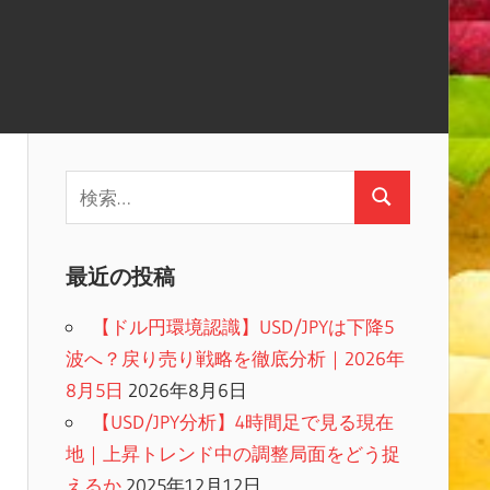
検
検
索:
索
最近の投稿
【ドル円環境認識】USD/JPYは下降5
波へ？戻り売り戦略を徹底分析｜2026年
8月5日
2026年8月6日
【USD/JPY分析】4時間足で見る現在
地｜上昇トレンド中の調整局面をどう捉
えるか
2025年12月12日