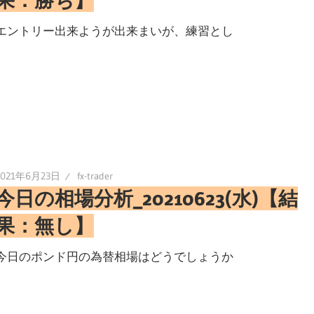
果：勝ち】
エントリー出来ようが出来まいが、練習とし
2021年6月23日
fx-trader
今日の相場分析_20210623(水)【結
果：無し】
今日のポンド円の為替相場はどうでしょうか