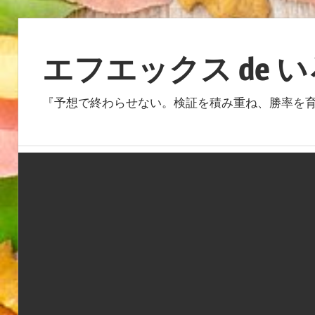
コ
ン
エフエックス de 
テ
ン
『予想で終わらせない。検証を積み重ね、勝率を育
ツ
へ
ス
キ
ッ
プ