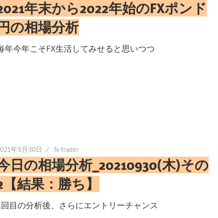
2021年末から2022年始のFXポンド
円の相場分析
毎年今年こそFX生活してみせると思いつつ
2021年9月30日
fx-trader
今日の相場分析_20210930(木)その
2【結果：勝ち】
1回目の分析後、さらにエントリーチャンス