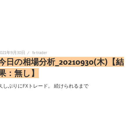
2021年9月30日
fx-trader
今日の相場分析_20210930(木)【結
果：無し】
久しぶりにFXトレード。 続けられるまで