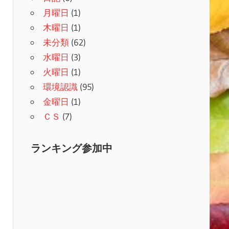
月曜日
(1)
木曜日
(1)
未分類
(62)
水曜日
(3)
火曜日
(1)
環境認識
(95)
金曜日
(1)
ＣＳ
(7)
ランキング参加中