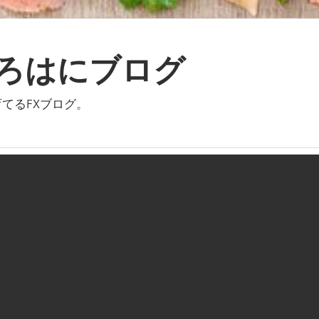
いろはにブログ
てるFXブログ。