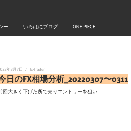
シー
いろはにブログ
ONE PIECE
2022年3月7日
fx-trader
今日のFX相場分析_20220307〜0311
前回大きく下げた所で売りエントリーを狙い