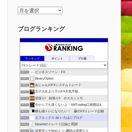
ア
ー
カ
ブログランキング
イ
ブ
ランキング
ポイント
ブロ画
ビジネスゾーン・FX
497位
BinaryOption
498位
あじゃんのFXシステムトレード
499位
女子大生まり子のFX天気予報
500位
逆張り! 欲張り!! ロスカット!!!
501位
今からでも遅くないよ！XMTrading口座開設&攻略ブログ
502位
爺も億トレになりたい！ 藤のFXトレード記録
503位
エフエックス de いろはにブログ
504位
hisashiのトレード記録と死闘
505位
資産作りを始めよう−継続は資産なり
506位