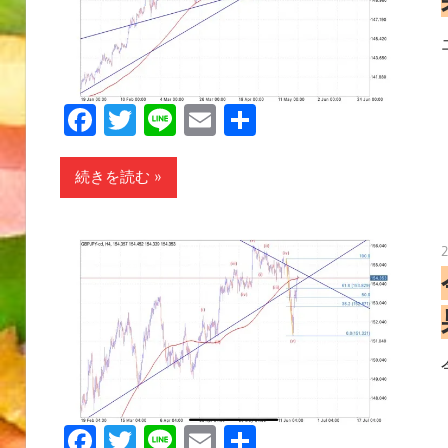
Facebook
Twitter
Line
Email
共
有
続きを読む
Facebook
Twitter
Line
Email
共