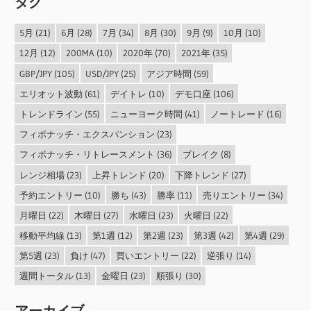
タグ
5月
(21)
6月
(28)
7月
(34)
8月
(30)
9月
(9)
10月
(10)
12月
(12)
200MA
(10)
2020年
(70)
2021年
(35)
GBP/JPY
(105)
USD/JPY
(25)
アジア時間
(59)
エリオット波動
(61)
デイトレ
(10)
デモ口座
(106)
トレンドライン
(55)
ニューヨーク時間
(41)
ノートレード
(16)
フィボナッチ・エクスパンション
(23)
フィボナッチ・リトレースメント
(36)
ブレイク
(8)
レンジ相場
(23)
上昇トレンド
(20)
下降トレンド
(27)
予約エントリー
(10)
勝ち
(43)
勝率
(11)
売りエントリー
(34)
月曜日
(22)
木曜日
(27)
水曜日
(23)
火曜日
(22)
移動平均線
(13)
第1週
(12)
第2週
(23)
第3週
(42)
第4週
(29)
第5週
(23)
負け
(47)
買いエントリー
(22)
逆張り
(14)
週間トータル
(13)
金曜日
(23)
順張り
(30)