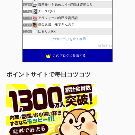
資産作りを始めよう−継続は資産なり
511位
ナースなFX
512位
アラフォーの自己投資日記
513位
借金返済、俺できんの？
514位
ゆるりとFX
515位
このカテゴリを全て表示
参加する
このブログに投票する
ポイントサイトで毎日コツコツ