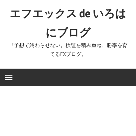
コ
エフエックス de いろは
ン
テ
にブログ
ン
ツ
『予想で終わらせない。検証を積み重ね、勝率を育
へ
てるFXブログ。
ス
キ
ッ
プ