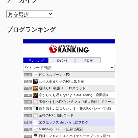
アーカイブ
ア
ー
ブログランキング
カ
イ
ブ
ランキング
ポイント
ブロ画
ビジネスゾーン・FX
501位
女子大生まり子のFX天気予報
502位
逆張り! 欲張り!! ロスカット!!!
503位
今からでも遅くないよ！XMTrading口座開設&攻略ブログ
504位
養分やすおのFXとパチンコでボロ負けしてフーゾクへ
505位
爺も億トレになりたい！ 藤のFXトレード記録
506位
金時のFX１億円ロード
507位
エフエックス de いろはにブログ
508位
hisashiのトレード記録と死闘
509位
日経２２５＆ＦＸ＆バイナリーオプション勝つための
510位