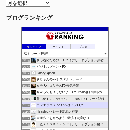
ア
ー
ブログランキング
カ
イ
ブ
ランキング
ポイント
ブロ画
初心者のためのＦＸバイナリーオプション業者比較.com
503位
ビジネスゾーン・FX
504位
BinaryOption
505位
あじゃんのFXシステムトレード
506位
女子大生まり子のFX天気予報
507位
今からでも遅くないよ！XMTrading口座開設&攻略ブログ
508位
爺も億トレになりたい！ 藤のFXトレード記録
509位
エフエックス de いろはにブログ
510位
hisashiのトレード記録と死闘
511位
資産作りを始めよう−継続は資産なり
512位
日経２２５＆ＦＸ＆バイナリーオプション勝つための
513位