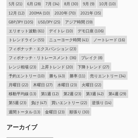
5月
(21)
6月
(28)
7月
(34)
8月
(30)
9月
(9)
10月
(10)
12月
(12)
200MA
(10)
2020年
(70)
2021年
(35)
GBP/JPY
(105)
USD/JPY
(25)
アジア時間
(59)
エリオット波動
(61)
デイトレ
(10)
デモ口座
(106)
トレンドライン
(55)
ニューヨーク時間
(41)
ノートレード
(16)
フィボナッチ・エクスパンション
(23)
フィボナッチ・リトレースメント
(36)
ブレイク
(8)
レンジ相場
(23)
上昇トレンド
(20)
下降トレンド
(27)
予約エントリー
(10)
勝ち
(43)
勝率
(11)
売りエントリー
(34)
月曜日
(22)
木曜日
(27)
水曜日
(23)
火曜日
(22)
移動平均線
(13)
第1週
(12)
第2週
(23)
第3週
(42)
第4週
(29)
第5週
(23)
負け
(47)
買いエントリー
(22)
逆張り
(14)
週間トータル
(13)
金曜日
(23)
順張り
(30)
アーカイブ