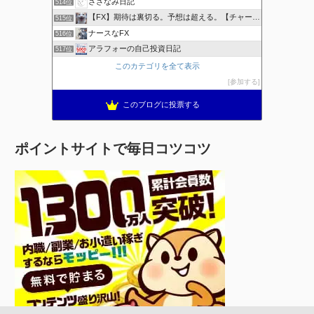
さざなみ日記
514位
【FX】期待は裏切る。予想は超える。【チャート学びブログ】
515位
ナースなFX
516位
アラフォーの自己投資日記
517位
このカテゴリを全て表示
参加する
このブログに投票する
ポイントサイトで毎日コツコツ