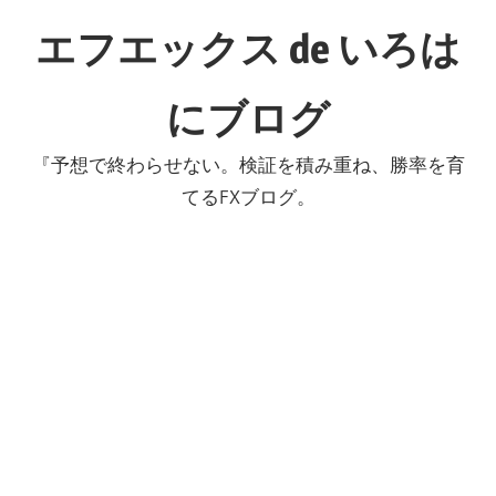
コ
エフエックス de いろは
ン
テ
にブログ
ン
ツ
『予想で終わらせない。検証を積み重ね、勝率を育
へ
てるFXブログ。
ス
キ
ッ
プ