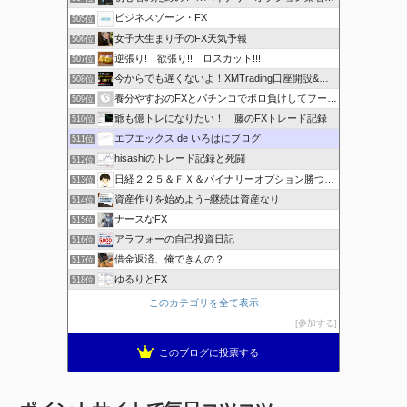
ビジネスゾーン・FX
505位
女子大生まり子のFX天気予報
506位
逆張り! 欲張り!! ロスカット!!!
507位
今からでも遅くないよ！XMTrading口座開設&攻略ブログ
508位
養分やすおのFXとパチンコでボロ負けしてフーゾクへ
509位
爺も億トレになりたい！ 藤のFXトレード記録
510位
エフエックス de いろはにブログ
511位
hisashiのトレード記録と死闘
512位
日経２２５＆ＦＸ＆バイナリーオプション勝つための
513位
資産作りを始めよう−継続は資産なり
514位
ナースなFX
515位
アラフォーの自己投資日記
516位
借金返済、俺できんの？
517位
ゆるりとFX
518位
このカテゴリを全て表示
参加する
このブログに投票する