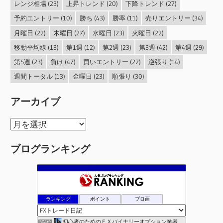
レンジ相場
(23)
上昇トレンド
(20)
下降トレンド
(27)
予約エントリー
(10)
勝ち
(43)
勝率
(11)
売りエントリー
(34)
月曜日
(22)
木曜日
(27)
水曜日
(23)
火曜日
(22)
移動平均線
(13)
第1週
(12)
第2週
(23)
第3週
(42)
第4週
(29)
第5週
(23)
負け
(47)
買いエントリー
(22)
逆張り
(14)
週間トータル
(13)
金曜日
(23)
順張り
(30)
アーカイブ
ア
ー
ブログランキング
カ
イ
ブ
ランキング
ポイント
ブロ画
初心者のためのＦＸバイナリーオプション業者比較.com
504位