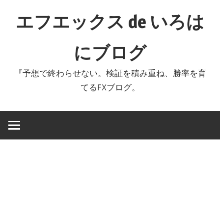
コ
エフエックス de いろは
ン
テ
にブログ
ン
ツ
『予想で終わらせない。検証を積み重ね、勝率を育
へ
てるFXブログ。
ス
キ
ッ
プ