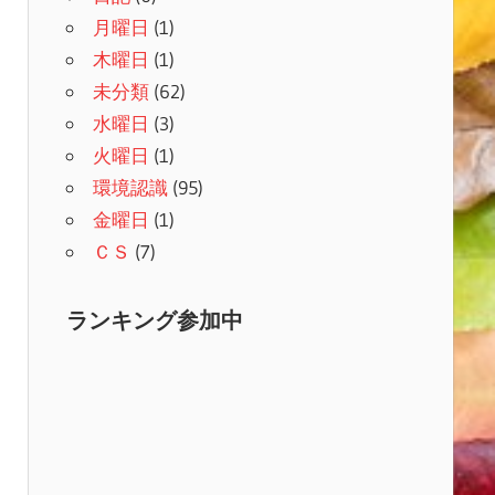
月曜日
(1)
木曜日
(1)
未分類
(62)
水曜日
(3)
火曜日
(1)
環境認識
(95)
金曜日
(1)
ＣＳ
(7)
ランキング参加中