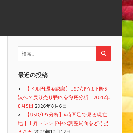
検
検
索:
索
最近の投稿
【ドル円環境認識】USD/JPYは下降5
波へ？戻り売り戦略を徹底分析｜2026年
8月5日
2026年8月6日
【USD/JPY分析】4時間足で見る現在
地｜上昇トレンド中の調整局面をどう捉
えるか
2025年12月12日