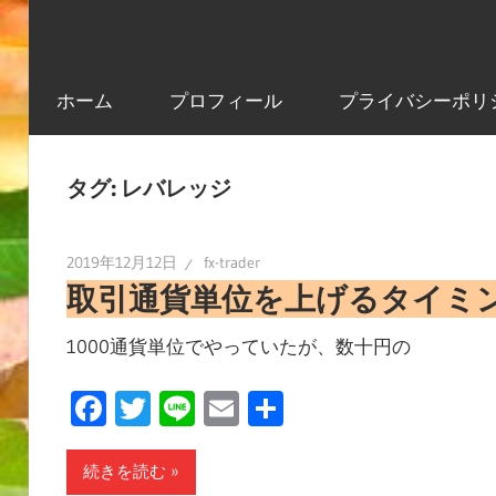
ホーム
プロフィール
プライバシーポリ
タグ:
レバレッジ
2019年12月12日
fx-trader
取引通貨単位を上げるタイミ
1000通貨単位でやっていたが、数十円の
Facebook
Twitter
Line
Email
共
有
続きを読む