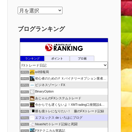
ア
ー
カ
ブログランキング
イ
ブ
ランキング
ポイント
ブロ画
is6情報局
493位
初心者のためのＦＸバイナリーオプション業者比較.com
494位
ビジネスゾーン・FX
495位
BinaryOption
496位
あじゃんのFXシステムトレード
497位
今からでも遅くないよ！XMTrading口座開設&攻略ブログ
498位
爺も億トレになりたい！ 藤のFXトレード記録
499位
エフエックス de いろはにブログ
500位
hisashiのトレード記録と死闘
501位
FXテクニカル実践記
502位