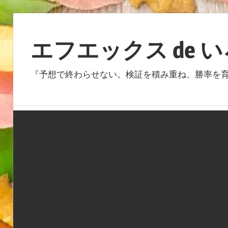
コ
ン
エフエックス de 
テ
ン
『予想で終わらせない。検証を積み重ね、勝率を育
ツ
へ
ス
キ
ッ
プ