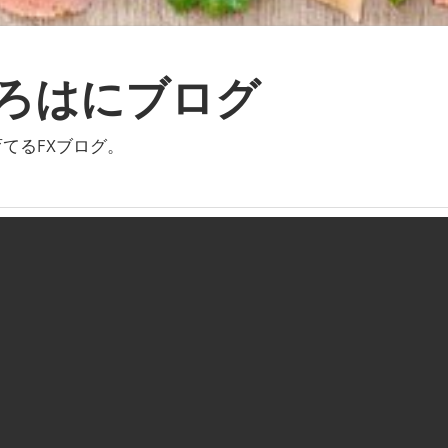
いろはにブログ
てるFXブログ。