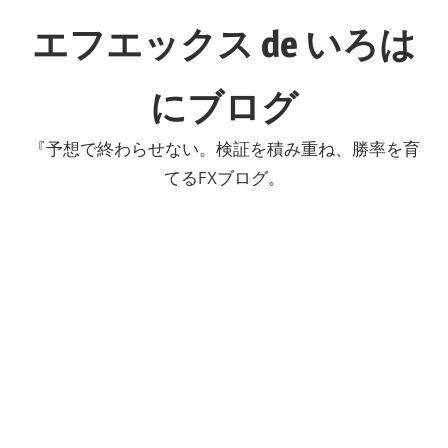
コ
エフエックス de いろは
ン
テ
にブログ
ン
ツ
『予想で終わらせない。検証を積み重ね、勝率を育
へ
てるFXブログ。
ス
キ
ッ
プ