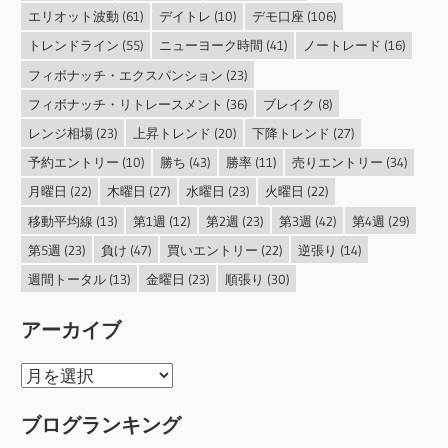
エリオット波動
(61)
デイトレ
(10)
デモ口座
(106)
トレンドライン
(55)
ニューヨーク時間
(41)
ノートレード
(16)
フィボナッチ・エクスパンション
(23)
フィボナッチ・リトレースメント
(36)
ブレイク
(8)
レンジ相場
(23)
上昇トレンド
(20)
下降トレンド
(27)
予約エントリー
(10)
勝ち
(43)
勝率
(11)
売りエントリー
(34)
月曜日
(22)
木曜日
(27)
水曜日
(23)
火曜日
(22)
移動平均線
(13)
第1週
(12)
第2週
(23)
第3週
(42)
第4週
(29)
第5週
(23)
負け
(47)
買いエントリー
(22)
逆張り
(14)
週間トータル
(13)
金曜日
(23)
順張り
(30)
アーカイブ
ア
ー
ブログランキング
カ