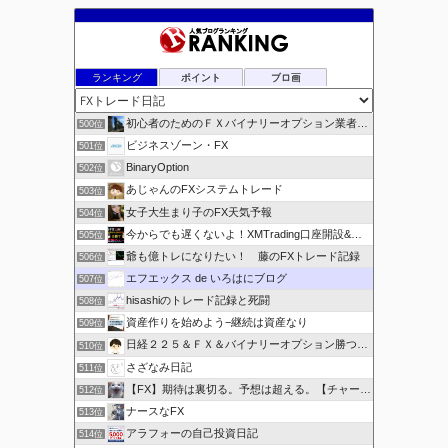
イ
ブ
ランキング
ポイント
ブロ画
初心者のためのＦＸバイナリーオプション業者比較.com
500位
ビジネスゾーン・FX
501位
BinaryOption
502位
あじゃんのFXシステムトレード
503位
女子大生まり子のFX天気予報
504位
今からでも遅くないよ！XMTrading口座開設&攻略ブログ
505位
爺も億トレになりたい！ 藤のFXトレード記録
506位
エフエックス de いろはにブログ
507位
hisashiのトレード記録と死闘
508位
資産作りを始めよう−継続は資産なり
509位
日経２２５＆ＦＸ＆バイナリーオプション勝つための
510位
さざなみ日記
511位
【FX】期待は裏切る。予想は超える。【チャート学びブログ】
512位
ナースなFX
513位
アラフォーの自己投資日記
514位