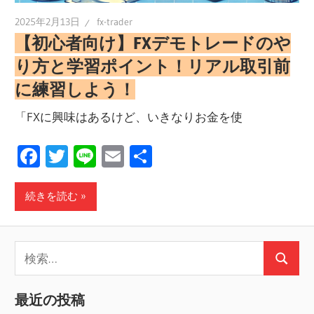
2025年2月13日
fx-trader
【初心者向け】FXデモトレードのや
り方と学習ポイント！リアル取引前
に練習しよう！
「FXに興味はあるけど、いきなりお金を使
Facebook
Twitter
Line
Email
共
有
続きを読む
検
検
索:
索
最近の投稿