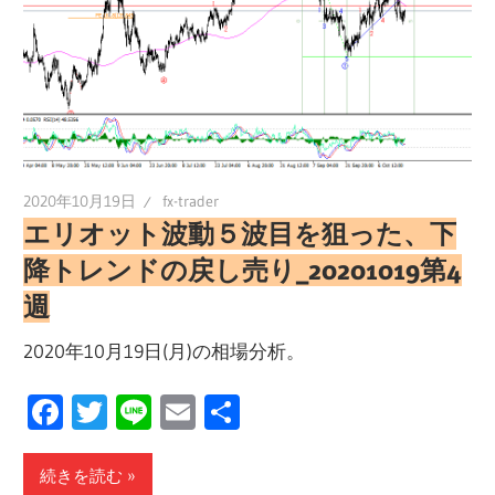
2020年10月19日
fx-trader
エリオット波動５波目を狙った、下
降トレンドの戻し売り_20201019第4
週
2020年10月19日(月)の相場分析。
Facebook
Twitter
Line
Email
共
有
続きを読む