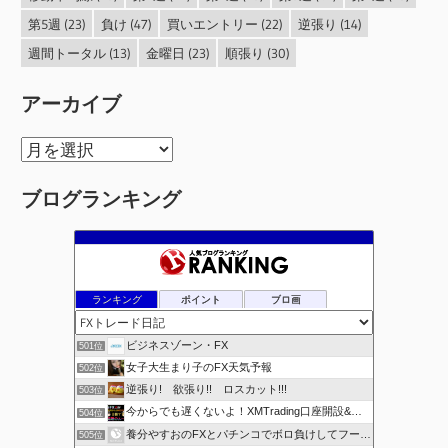
第5週
(23)
負け
(47)
買いエントリー
(22)
逆張り
(14)
週間トータル
(13)
金曜日
(23)
順張り
(30)
アーカイブ
ア
ー
ブログランキング
カ
イ
ブ
ランキング
ポイント
ブロ画
ビジネスゾーン・FX
501位
女子大生まり子のFX天気予報
502位
逆張り! 欲張り!! ロスカット!!!
503位
今からでも遅くないよ！XMTrading口座開設&攻略ブログ
504位
養分やすおのFXとパチンコでボロ負けしてフーゾクへ
505位