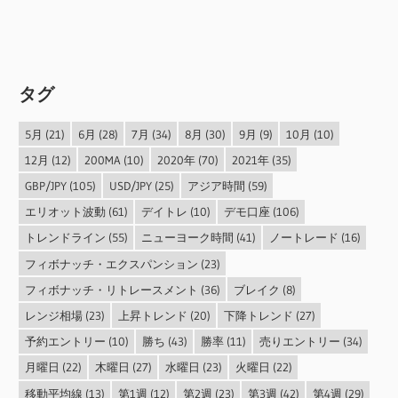
タグ
5月
(21)
6月
(28)
7月
(34)
8月
(30)
9月
(9)
10月
(10)
12月
(12)
200MA
(10)
2020年
(70)
2021年
(35)
GBP/JPY
(105)
USD/JPY
(25)
アジア時間
(59)
エリオット波動
(61)
デイトレ
(10)
デモ口座
(106)
トレンドライン
(55)
ニューヨーク時間
(41)
ノートレード
(16)
フィボナッチ・エクスパンション
(23)
フィボナッチ・リトレースメント
(36)
ブレイク
(8)
レンジ相場
(23)
上昇トレンド
(20)
下降トレンド
(27)
予約エントリー
(10)
勝ち
(43)
勝率
(11)
売りエントリー
(34)
月曜日
(22)
木曜日
(27)
水曜日
(23)
火曜日
(22)
移動平均線
(13)
第1週
(12)
第2週
(23)
第3週
(42)
第4週
(29)