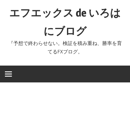
コ
エフエックス de いろは
ン
テ
にブログ
ン
ツ
『予想で終わらせない。検証を積み重ね、勝率を育
へ
てるFXブログ。
ス
キ
ッ
プ