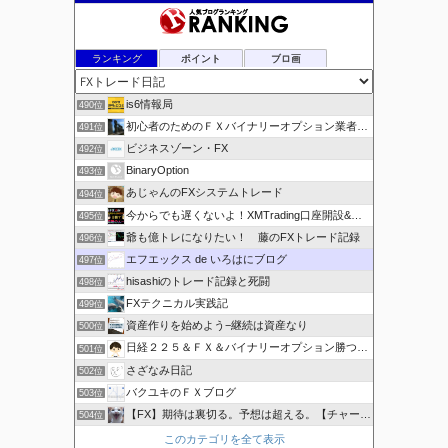
ブ
ランキング
ポイント
ブロ画
is6情報局
490位
初心者のためのＦＸバイナリーオプション業者比較.com
491位
ビジネスゾーン・FX
492位
BinaryOption
493位
あじゃんのFXシステムトレード
494位
今からでも遅くないよ！XMTrading口座開設&攻略ブログ
495位
爺も億トレになりたい！ 藤のFXトレード記録
496位
エフエックス de いろはにブログ
497位
hisashiのトレード記録と死闘
498位
FXテクニカル実践記
499位
資産作りを始めよう−継続は資産なり
500位
日経２２５＆ＦＸ＆バイナリーオプション勝つための
501位
さざなみ日記
502位
バクユキのＦＸブログ
503位
【FX】期待は裏切る。予想は超える。【チャート学びブログ】
504位
このカテゴリを全て表示