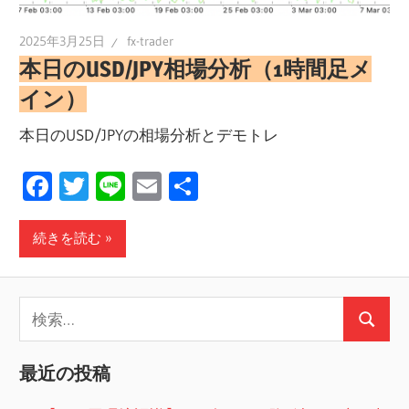
2025年3月25日
fx-trader
本日のUSD/JPY相場分析（1時間足メ
イン）
本日のUSD/JPYの相場分析とデモトレ
Facebook
Twitter
Line
Email
共
有
続きを読む
検
検
索:
索
最近の投稿