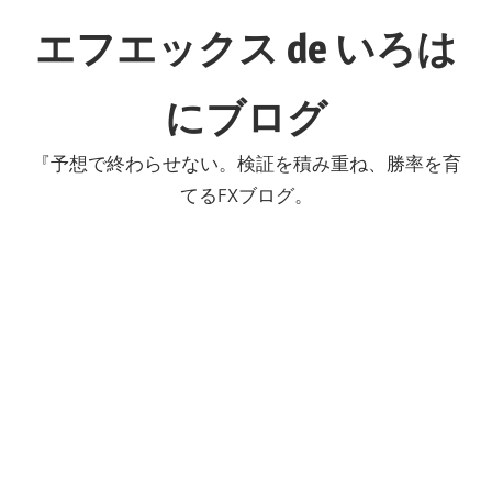
コ
エフエックス de いろは
ン
テ
にブログ
ン
ツ
『予想で終わらせない。検証を積み重ね、勝率を育
へ
てるFXブログ。
ス
キ
ッ
プ