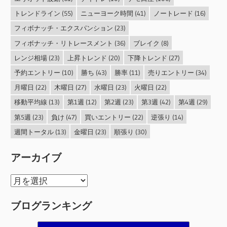
トレンドライン
(55)
ニューヨーク時間
(41)
ノートレード
(16)
フィボナッチ・エクスパンション
(23)
フィボナッチ・リトレースメント
(36)
ブレイク
(8)
レンジ相場
(23)
上昇トレンド
(20)
下降トレンド
(27)
予約エントリー
(10)
勝ち
(43)
勝率
(11)
売りエントリー
(34)
月曜日
(22)
木曜日
(27)
水曜日
(23)
火曜日
(22)
移動平均線
(13)
第1週
(12)
第2週
(23)
第3週
(42)
第4週
(29)
第5週
(23)
負け
(47)
買いエントリー
(22)
逆張り
(14)
週間トータル
(13)
金曜日
(23)
順張り
(30)
アーカイブ
ア
ー
ブログランキング
カ
イ