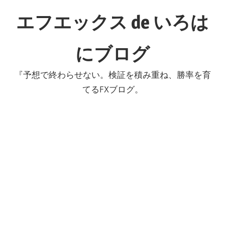
コ
エフエックス de いろは
ン
テ
にブログ
ン
ツ
『予想で終わらせない。検証を積み重ね、勝率を育
へ
てるFXブログ。
ス
キ
ッ
プ