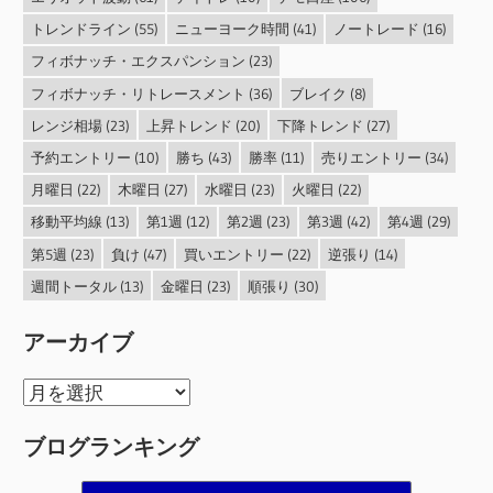
トレンドライン
(55)
ニューヨーク時間
(41)
ノートレード
(16)
フィボナッチ・エクスパンション
(23)
フィボナッチ・リトレースメント
(36)
ブレイク
(8)
レンジ相場
(23)
上昇トレンド
(20)
下降トレンド
(27)
予約エントリー
(10)
勝ち
(43)
勝率
(11)
売りエントリー
(34)
月曜日
(22)
木曜日
(27)
水曜日
(23)
火曜日
(22)
移動平均線
(13)
第1週
(12)
第2週
(23)
第3週
(42)
第4週
(29)
第5週
(23)
負け
(47)
買いエントリー
(22)
逆張り
(14)
週間トータル
(13)
金曜日
(23)
順張り
(30)
アーカイブ
ア
ー
ブログランキング
カ
イ