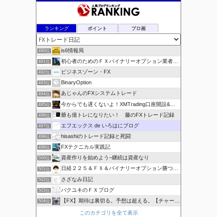
ブ
ランキング
ポイント
ブロ画
is6情報局
490位
初心者のためのＦＸバイナリーオプション業者比較.com
491位
ビジネスゾーン・FX
492位
BinaryOption
493位
あじゃんのFXシステムトレード
494位
今からでも遅くないよ！XMTrading口座開設&攻略ブログ
495位
爺も億トレになりたい！ 藤のFXトレード記録
496位
エフエックス de いろはにブログ
497位
hisashiのトレード記録と死闘
498位
FXテクニカル実践記
499位
資産作りを始めよう−継続は資産なり
500位
日経２２５＆ＦＸ＆バイナリーオプション勝つための
501位
さざなみ日記
502位
バクユキのＦＸブログ
503位
【FX】期待は裏切る。予想は超える。【チャート学びブログ】
504位
このカテゴリを全て表示