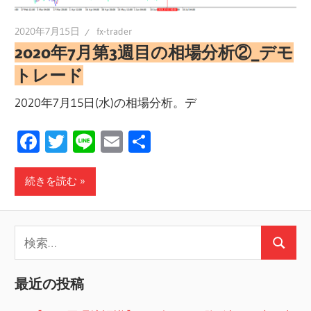
2020年7月15日
fx-trader
2020年7月第3週目の相場分析②_デモ
トレード
2020年7月15日(水)の相場分析。デ
Facebook
Twitter
Line
Email
共
有
続きを読む
検
検
索:
索
最近の投稿