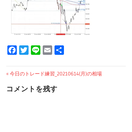
Facebook
Twitter
Line
Email
共
有
投
前
今日のトレード練習_20210614(月)の相場
の
稿
コメントを残す
投
ナ
稿:
ビ
ゲ
ー