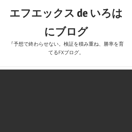
コ
エフエックス de いろは
ン
テ
にブログ
ン
ツ
『予想で終わらせない。検証を積み重ね、勝率を育
へ
てるFXブログ。
ス
キ
ッ
プ