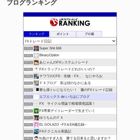
ブログランキング
カ
イ
ブ
ランキング
ポイント
ブロ画
Super Shit 666
435位
BinaryOption
436位
あじゃんのFXシステムトレード
437位
FXトラップトレードどれがいいの？
438位
チワワのCFD・先物・FX… なにやろお
439位
ＦＸブログ 富は頭のなかにある
440位
爺も億トレになりたい！ 藤のFXトレード記録
441位
エフエックス de いろはにブログ
442位
FX サイクル理論で相場環境認識！
443位
FX専業デイトレーダーで生きていく
444位
ゆうちんのＦＸ
445位
EL GOLAZO −FX＆EA備忘録−
446位
FXテクニカル実践記
447位
fx負けすぎ人生 勝てる日来ると思いますか？
448位