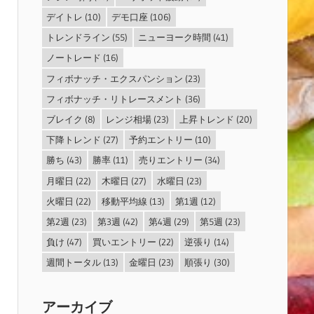
デイトレ
(10)
デモ口座
(106)
トレンドライン
(55)
ニューヨーク時間
(41)
ノートレード
(16)
フィボナッチ・エクスパンション
(23)
フィボナッチ・リトレースメント
(36)
ブレイク
(8)
レンジ相場
(23)
上昇トレンド
(20)
下降トレンド
(27)
予約エントリー
(10)
勝ち
(43)
勝率
(11)
売りエントリー
(34)
月曜日
(22)
木曜日
(27)
水曜日
(23)
火曜日
(22)
移動平均線
(13)
第1週
(12)
第2週
(23)
第3週
(42)
第4週
(29)
第5週
(23)
負け
(47)
買いエントリー
(22)
逆張り
(14)
週間トータル
(13)
金曜日
(23)
順張り
(30)
アーカイブ