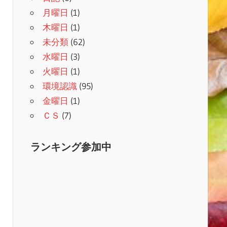
月曜日
(1)
木曜日
(1)
未分類
(62)
水曜日
(3)
火曜日
(1)
環境認識
(95)
金曜日
(1)
ＣＳ
(7)
ランキング参加中