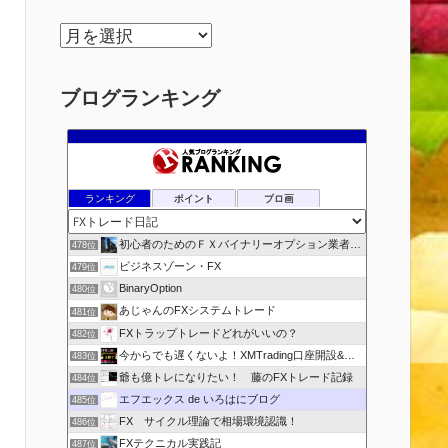
ア
ー
カ
ブログランキング
イ
ブ
ランキング
ポイント
ブロ画
初心者のためのＦＸバイナリーオプション業者比較.com
478位
ビジネスゾーン・FX
479位
BinaryOption
480位
あじゃんのFXシステムトレード
481位
FXトラップトレードどれがいいの？
482位
今からでも遅くないよ！XMTrading口座開設&攻略ブログ
483位
爺も億トレになりたい！ 藤のFXトレード記録
484位
エフエックス de いろはにブログ
485位
FX サイクル理論で相場環境認識！
486位
FXテクニカル実践記
487位