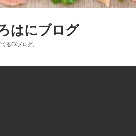
いろはにブログ
てるFXブログ。