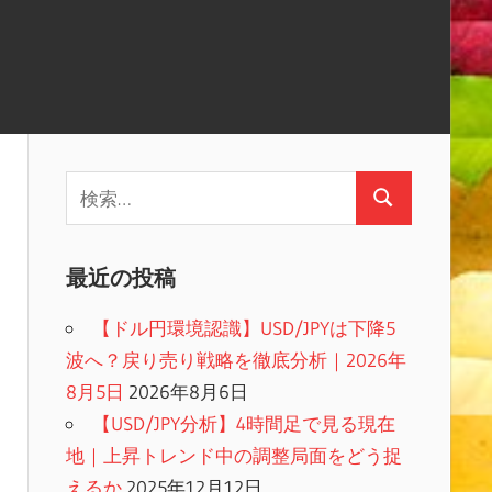
検
検
索:
索
最近の投稿
【ドル円環境認識】USD/JPYは下降5
波へ？戻り売り戦略を徹底分析｜2026年
8月5日
2026年8月6日
【USD/JPY分析】4時間足で見る現在
地｜上昇トレンド中の調整局面をどう捉
えるか
2025年12月12日