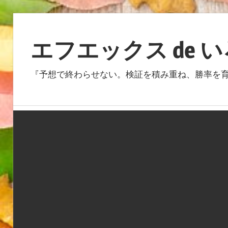
コ
ン
エフエックス de 
テ
ン
『予想で終わらせない。検証を積み重ね、勝率を育
ツ
へ
ス
キ
ッ
プ