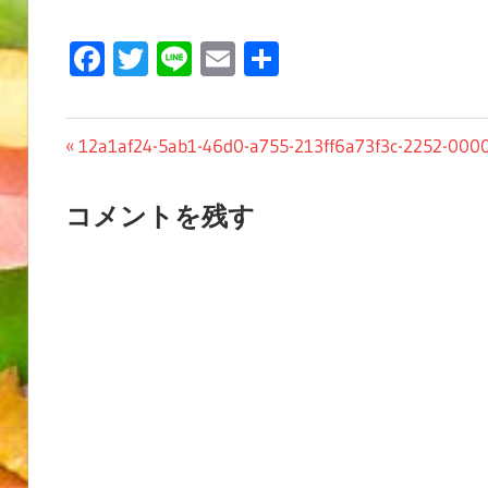
Facebook
Twitter
Line
Email
共
有
投
前
12a1af24-5ab1-46d0-a755-213ff6a73f3c-2252-000
の
稿
投
コメントを残す
ナ
稿:
ビ
ゲ
ー
シ
ョ