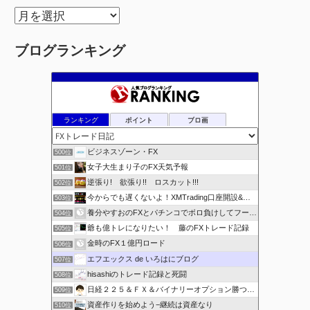
ア
ー
ブログランキング
カ
イ
ブ
ランキング
ポイント
ブロ画
ビジネスゾーン・FX
500位
女子大生まり子のFX天気予報
501位
逆張り! 欲張り!! ロスカット!!!
502位
今からでも遅くないよ！XMTrading口座開設&攻略ブログ
503位
養分やすおのFXとパチンコでボロ負けしてフーゾクへ
504位
爺も億トレになりたい！ 藤のFXトレード記録
505位
金時のFX１億円ロード
506位
エフエックス de いろはにブログ
507位
hisashiのトレード記録と死闘
508位
日経２２５＆ＦＸ＆バイナリーオプション勝つための
509位
資産作りを始めよう−継続は資産なり
510位