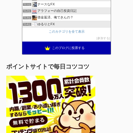
ナースなFX
511位
アラフォーの自己投資日記
512位
借金返済、俺できんの？
513位
ゆるりとFX
514位
このカテゴリを全て表示
参加する
このブログに投票する
ポイントサイトで毎日コツコツ