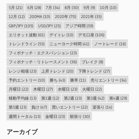
5月
(21)
6月
(28)
7月
(34)
8月
(30)
9月
(9)
10月
(10)
12月
(12)
200MA
(10)
2020年
(70)
2021年
(35)
GBP/JPY
(105)
USD/JPY
(25)
アジア時間
(59)
エリオット波動
(61)
デイトレ
(10)
デモ口座
(106)
トレンドライン
(55)
ニューヨーク時間
(41)
ノートレード
(16)
フィボナッチ・エクスパンション
(23)
フィボナッチ・リトレースメント
(36)
ブレイク
(8)
レンジ相場
(23)
上昇トレンド
(20)
下降トレンド
(27)
予約エントリー
(10)
勝ち
(43)
勝率
(11)
売りエントリー
(34)
月曜日
(22)
木曜日
(27)
水曜日
(23)
火曜日
(22)
移動平均線
(13)
第1週
(12)
第2週
(23)
第3週
(42)
第4週
(29)
第5週
(23)
負け
(47)
買いエントリー
(22)
逆張り
(14)
週間トータル
(13)
金曜日
(23)
順張り
(30)
アーカイブ