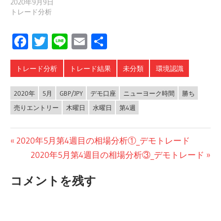
2020年9月9日
トレード分析
Facebook
Twitter
Line
Email
共
有
トレード分析
トレード結果
未分類
環境認識
2020年
5月
GBP/JPY
デモ口座
ニューヨーク時間
勝ち
売りエントリー
木曜日
水曜日
第4週
投
前
2020年5月第4週目の相場分析①_デモトレード
の
次
2020年5月第4週目の相場分析③_デモトレード
稿
投
の
ナ
コメントを残す
稿:
投
ビ
稿:
ゲ