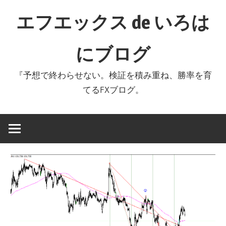
コ
エフエックス de いろは
ン
テ
にブログ
ン
ツ
『予想で終わらせない。検証を積み重ね、勝率を育
へ
てるFXブログ。
ス
キ
ッ
プ