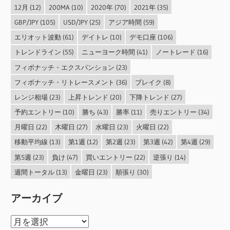
12月
(12)
200MA
(10)
2020年
(70)
2021年
(35)
GBP/JPY
(105)
USD/JPY
(25)
アジア時間
(59)
エリオット波動
(61)
デイトレ
(10)
デモ口座
(106)
トレンドライン
(55)
ニューヨーク時間
(41)
ノートレード
(16)
フィボナッチ・エクスパンション
(23)
フィボナッチ・リトレースメント
(36)
ブレイク
(8)
レンジ相場
(23)
上昇トレンド
(20)
下降トレンド
(27)
予約エントリー
(10)
勝ち
(43)
勝率
(11)
売りエントリー
(34)
月曜日
(22)
木曜日
(27)
水曜日
(23)
火曜日
(22)
移動平均線
(13)
第1週
(12)
第2週
(23)
第3週
(42)
第4週
(29)
第5週
(23)
負け
(47)
買いエントリー
(22)
逆張り
(14)
週間トータル
(13)
金曜日
(23)
順張り
(30)
アーカイブ
ア