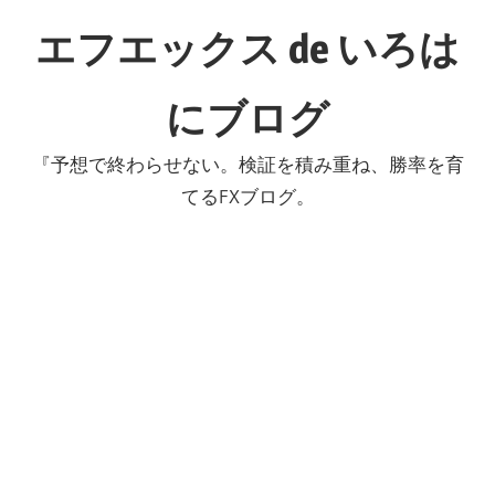
コ
エフエックス de いろは
ン
テ
にブログ
ン
ツ
『予想で終わらせない。検証を積み重ね、勝率を育
へ
てるFXブログ。
ス
キ
ッ
プ