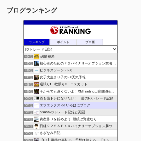
ー
ブログランキング
カ
イ
ブ
ランキング
ポイント
ブロ画
is6情報局
494位
初心者のためのＦＸバイナリーオプション業者比較.com
495位
ビジネスゾーン・FX
496位
女子大生まり子のFX天気予報
497位
逆張り! 欲張り!! ロスカット!!!
498位
今からでも遅くないよ！XMTrading口座開設&攻略ブログ
499位
爺も億トレになりたい！ 藤のFXトレード記録
500位
エフエックス de いろはにブログ
501位
hisashiのトレード記録と死闘
502位
資産作りを始めよう−継続は資産なり
503位
日経２２５＆ＦＸ＆バイナリーオプション勝つための
504位
さざなみ日記
505位
【FX】期待は裏切る。予想は超える。【チャート学びブログ】
506位