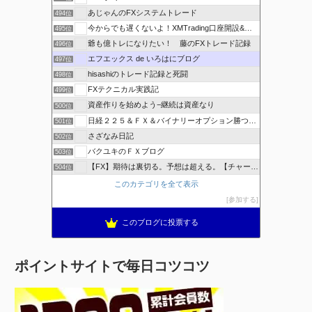
あじゃんのFXシステムトレード
494位
今からでも遅くないよ！XMTrading口座開設&攻略ブログ
495位
爺も億トレになりたい！ 藤のFXトレード記録
496位
エフエックス de いろはにブログ
497位
hisashiのトレード記録と死闘
498位
FXテクニカル実践記
499位
資産作りを始めよう−継続は資産なり
500位
日経２２５＆ＦＸ＆バイナリーオプション勝つための
501位
さざなみ日記
502位
バクユキのＦＸブログ
503位
【FX】期待は裏切る。予想は超える。【チャート学びブログ】
504位
このカテゴリを全て表示
参加する
このブログに投票する
ポイントサイトで毎日コツコツ