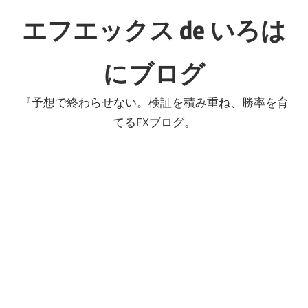
コ
エフエックス de いろは
ン
テ
にブログ
ン
ツ
『予想で終わらせない。検証を積み重ね、勝率を育
へ
てるFXブログ。
ス
キ
ッ
プ