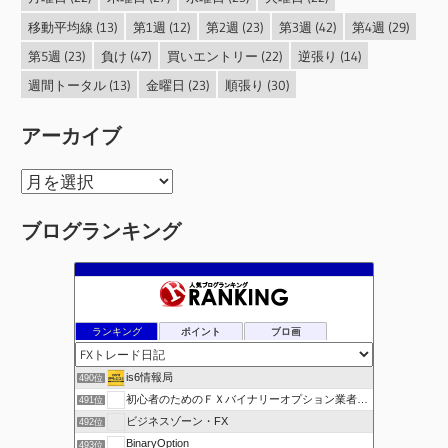
移動平均線
(13)
第1週
(12)
第2週
(23)
第3週
(42)
第4週
(29)
第5週
(23)
負け
(47)
買いエントリー
(22)
逆張り
(14)
週間トータル
(13)
金曜日
(23)
順張り
(30)
アーカイブ
ア
ー
ブログランキング
カ
イ
ブ
ランキング
ポイント
ブロ画
is6情報局
490位
初心者のためのＦＸバイナリーオプション業者比較.com
491位
ビジネスゾーン・FX
492位
BinaryOption
493位