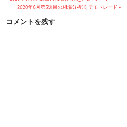
の
次
2020年6月第5週目の相場分析①_デモトレード
稿
投
の
ナ
コメントを残す
稿:
投
ビ
稿:
ゲ
ー
シ
ョ
ン