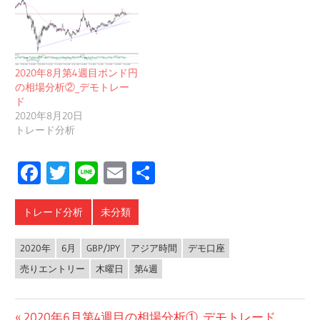
2020年8月第4週目ポンド円
の相場分析②_デモトレー
ド
2020年8月20日
トレード分析
Facebook
Twitter
Line
Email
共
有
トレード分析
未分類
2020年
6月
GBP/JPY
アジア時間
デモ口座
売りエントリー
木曜日
第4週
投
前
2020年6月第4週目の相場分析①_デモトレード