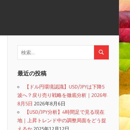
検
検
索:
索
最近の投稿
【ドル円環境認識】USD/JPYは下降5
波へ？戻り売り戦略を徹底分析｜2026年
8月5日
2026年8月6日
【USD/JPY分析】4時間足で見る現在
地｜上昇トレンド中の調整局面をどう捉
えるか
2025年12月12日