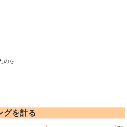
。
たのを
ングを計る