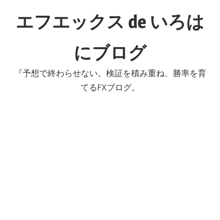
コ
エフエックス de いろは
ン
テ
にブログ
ン
ツ
『予想で終わらせない。検証を積み重ね、勝率を育
へ
てるFXブログ。
ス
キ
ッ
プ