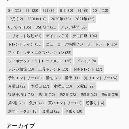
5月
(21)
6月
(28)
7月
(34)
8月
(30)
9月
(9)
10月
(10)
12月
(12)
200MA
(10)
2020年
(70)
2021年
(35)
GBP/JPY
(105)
USD/JPY
(25)
アジア時間
(59)
エリオット波動
(61)
デイトレ
(10)
デモ口座
(106)
トレンドライン
(55)
ニューヨーク時間
(41)
ノートレード
(16)
フィボナッチ・エクスパンション
(23)
フィボナッチ・リトレースメント
(36)
ブレイク
(8)
レンジ相場
(23)
上昇トレンド
(20)
下降トレンド
(27)
予約エントリー
(10)
勝ち
(43)
勝率
(11)
売りエントリー
(34)
月曜日
(22)
木曜日
(27)
水曜日
(23)
火曜日
(22)
移動平均線
(13)
第1週
(12)
第2週
(23)
第3週
(42)
第4週
(29)
第5週
(23)
負け
(47)
買いエントリー
(22)
逆張り
(14)
週間トータル
(13)
金曜日
(23)
順張り
(30)
アーカイブ