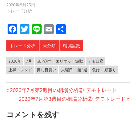
2020年8月25日
トレード分析
Facebook
Twitter
Line
Email
共
有
トレード分析
未分類
環境認識
2020年
7月
GBP/JPY
エリオット波動
デモ口座
上昇トレンド
押し目買い
火曜日
第3週
負け
順張り
投
前
2020年7月第2週目の相場分析②_デモトレード
の
次
2020年7月第3週目の相場分析②_デモトレード
稿
投
の
ナ
コメントを残す
稿:
投
ビ
稿: