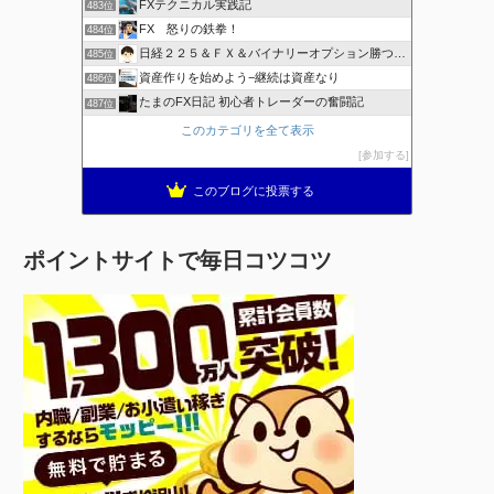
FXテクニカル実践記
483位
FX 怒りの鉄拳！
484位
日経２２５＆ＦＸ＆バイナリーオプション勝つための
485位
資産作りを始めよう−継続は資産なり
486位
たまのFX日記 初心者トレーダーの奮闘記
487位
このカテゴリを全て表示
参加する
このブログに投票する
ポイントサイトで毎日コツコツ