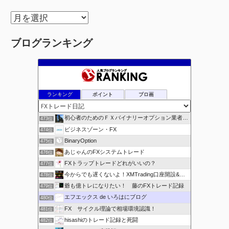
ア
ー
ブログランキング
カ
イ
ブ
ランキング
ポイント
ブロ画
初心者のためのＦＸバイナリーオプション業者比較.com
473位
ビジネスゾーン・FX
474位
BinaryOption
475位
あじゃんのFXシステムトレード
476位
FXトラップトレードどれがいいの？
477位
今からでも遅くないよ！XMTrading口座開設&攻略ブログ
478位
爺も億トレになりたい！ 藤のFXトレード記録
479位
エフエックス de いろはにブログ
480位
FX サイクル理論で相場環境認識！
481位
hisashiのトレード記録と死闘
482位