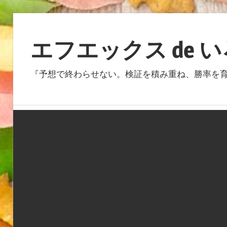
コ
ン
エフエックス de 
テ
ン
『予想で終わらせない。検証を積み重ね、勝率を育
ツ
へ
ス
キ
ッ
プ