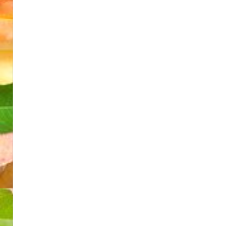
ゲ
ー
シ
ョ
ン