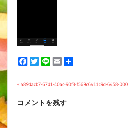
Facebook
Twitter
Line
Email
共
有
投
前
a89dacb7-67d1-40ac-90f3-f569c6411c9d-6458-00
の
稿
投
コメントを残す
ナ
稿:
ビ