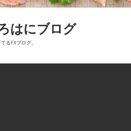
いろはにブログ
てるFXブログ。