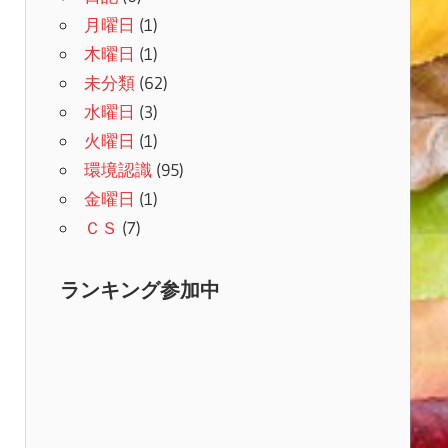
月曜日
(1)
木曜日
(1)
未分類
(62)
水曜日
(3)
火曜日
(1)
環境認識
(95)
金曜日
(1)
ＣＳ
(7)
ランキング参加中