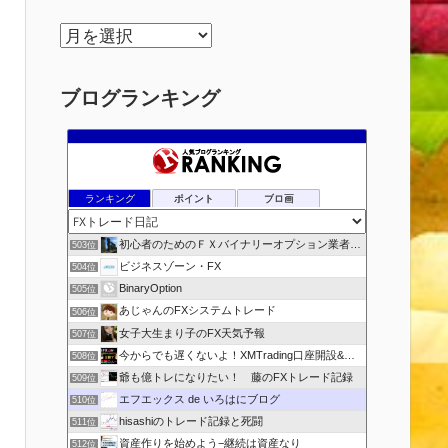
ア
ー
カ
ブログランキング
イ
ブ
ランキング
ポイント
ブロ画
初心者のためのＦＸバイナリーオプション業者比較.com
503位
ビジネスゾーン・FX
504位
BinaryOption
505位
あじゃんのFXシステムトレード
506位
女子大生まり子のFX天気予報
507位
今からでも遅くないよ！XMTrading口座開設&攻略ブログ
508位
爺も億トレになりたい！ 藤のFXトレード記録
509位
エフエックス de いろはにブログ
510位
hisashiのトレード記録と死闘
511位
資産作りを始めよう−継続は資産なり
512位