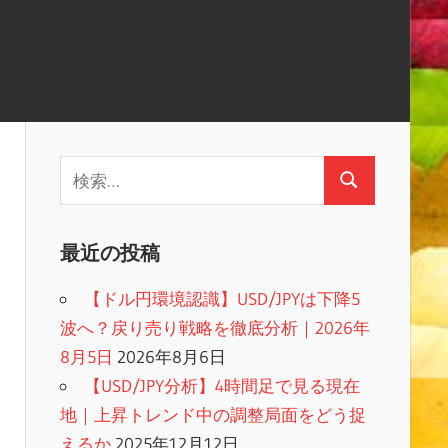
検
検
索:
索
最近の投稿
【ドル円環境認識】USD/JPYは下降5
波へ？戻り売り戦略を徹底分析｜2026年
8月5日
2026年8月6日
【USD/JPY分析】4時間足で見る現在
地｜上昇トレンド中の調整局面をどう捉
えるか
2025年12月12日