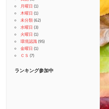
月曜日
(1)
木曜日
(1)
未分類
(62)
水曜日
(3)
火曜日
(1)
環境認識
(95)
金曜日
(1)
ＣＳ
(7)
ランキング参加中