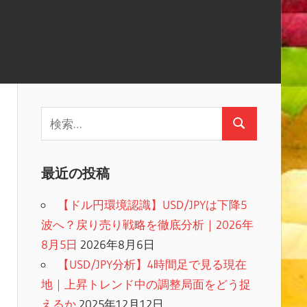
検
検
索:
索
最近の投稿
【ドル円環境認識】USD/JPYは下降5
波へ？戻り売り戦略を徹底分析｜2026年
8月5日
2026年8月6日
【USD/JPY分析】4時間足で見る現在
地｜上昇トレンド中の調整局面をどう捉
えるか
2025年12月12日