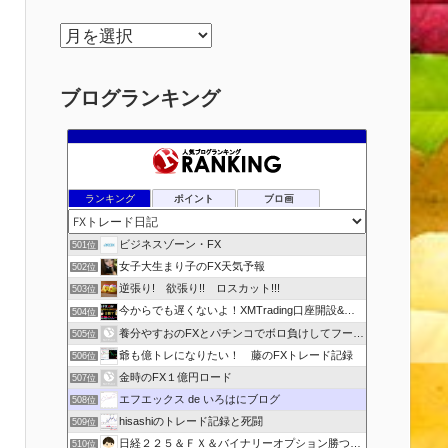
ア
ー
カ
ブログランキング
イ
ブ
ランキング
ポイント
ブロ画
ビジネスゾーン・FX
501位
女子大生まり子のFX天気予報
502位
逆張り! 欲張り!! ロスカット!!!
503位
今からでも遅くないよ！XMTrading口座開設&攻略ブログ
504位
養分やすおのFXとパチンコでボロ負けしてフーゾクへ
505位
爺も億トレになりたい！ 藤のFXトレード記録
506位
金時のFX１億円ロード
507位
エフエックス de いろはにブログ
508位
hisashiのトレード記録と死闘
509位
日経２２５＆ＦＸ＆バイナリーオプション勝つための
510位