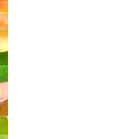
シ
ョ
ン