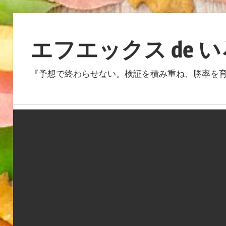
コ
ン
エフエックス de 
テ
ン
『予想で終わらせない。検証を積み重ね、勝率を育
ツ
へ
ス
キ
ッ
プ