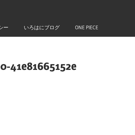
シー
いろはにブログ
ONE PIECE
60-41e81665152e