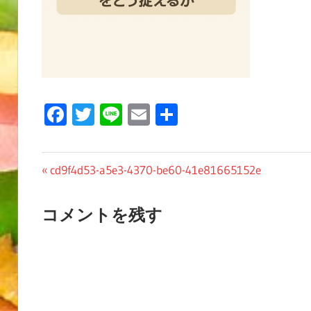
Facebook
Twitter
Line
Email
共
有
投
前
cd9f4d53-a5e3-4370-be60-41e81665152e
の
稿
投
コメントを残す
ナ
稿:
ビ
ゲ
ー