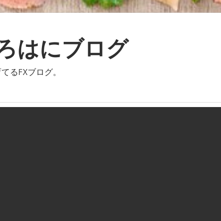
いろはにブログ
てるFXブログ。