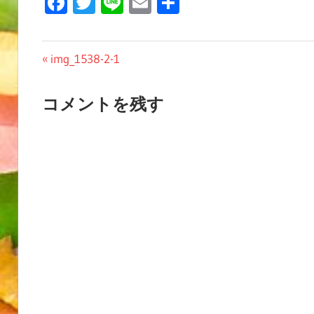
Facebook
Twitter
Line
Email
共
有
投
前
img_1538-2-1
の
稿
投
コメントを残す
ナ
稿:
ビ
ゲ
ー
シ
ョ
ン