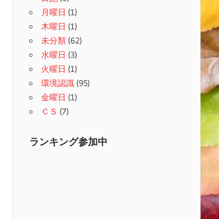
月曜日
(1)
木曜日
(1)
未分類
(62)
水曜日
(3)
火曜日
(1)
環境認識
(95)
金曜日
(1)
ＣＳ
(7)
ランキング参加中