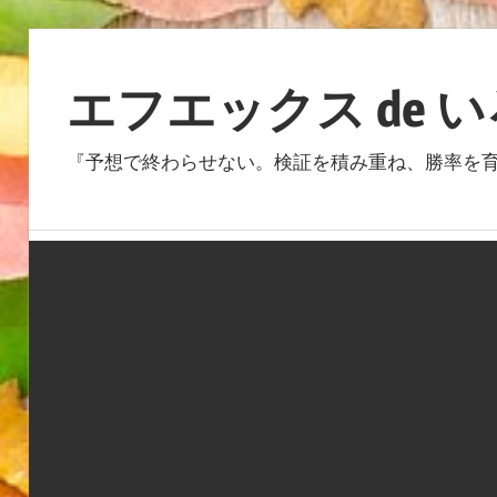
コ
ン
エフエックス de 
テ
ン
『予想で終わらせない。検証を積み重ね、勝率を育
ツ
へ
ス
キ
ッ
プ