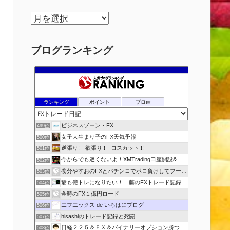
ア
ー
カ
ブログランキング
イ
ブ
ランキング
ポイント
ブロ画
ビジネスゾーン・FX
499位
女子大生まり子のFX天気予報
500位
逆張り! 欲張り!! ロスカット!!!
501位
今からでも遅くないよ！XMTrading口座開設&攻略ブログ
502位
養分やすおのFXとパチンコでボロ負けしてフーゾクへ
503位
爺も億トレになりたい！ 藤のFXトレード記録
504位
金時のFX１億円ロード
505位
エフエックス de いろはにブログ
506位
hisashiのトレード記録と死闘
507位
日経２２５＆ＦＸ＆バイナリーオプション勝つための
508位