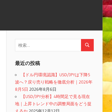
検
検
索:
索
最近の投稿
【ドル円環境認識】USD/JPYは下降5
波へ？戻り売り戦略を徹底分析｜2026年
8月5日
2026年8月6日
【USD/JPY分析】4時間足で見る現在
地｜上昇トレンド中の調整局面をどう捉
えるか
2025年12月12日