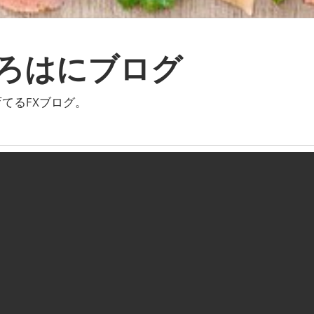
いろはにブログ
てるFXブログ。