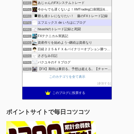
あじゃんのFXシステムトレード
494位
今からでも遅くないよ！XMTrading口座開設&攻略ブログ
495位
爺も億トレになりたい！ 藤のFXトレード記録
496位
エフエックス de いろはにブログ
497位
hisashiのトレード記録と死闘
498位
FXテクニカル実践記
499位
資産作りを始めよう−継続は資産なり
500位
日経２２５＆ＦＸ＆バイナリーオプション勝つための
501位
さざなみ日記
502位
バクユキのＦＸブログ
503位
【FX】期待は裏切る。予想は超える。【チャート学びブログ】
504位
このカテゴリを全て表示
参加する
このブログに投票する
ポイントサイトで毎日コツコツ