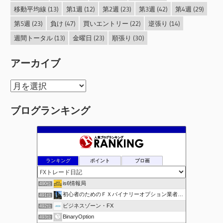
移動平均線
(13)
第1週
(12)
第2週
(23)
第3週
(42)
第4週
(29)
第5週
(23)
負け
(47)
買いエントリー
(22)
逆張り
(14)
週間トータル
(13)
金曜日
(23)
順張り
(30)
アーカイブ
ア
ー
ブログランキング
カ
イ
ブ
ランキング
ポイント
ブロ画
is6情報局
490位
初心者のためのＦＸバイナリーオプション業者比較.com
491位
ビジネスゾーン・FX
492位
BinaryOption
493位