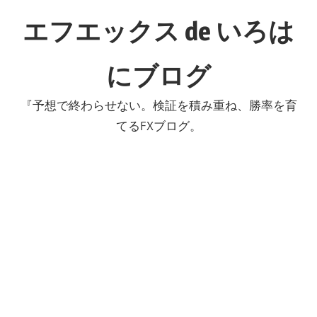
コ
エフエックス de いろは
ン
テ
にブログ
ン
ツ
『予想で終わらせない。検証を積み重ね、勝率を育
へ
てるFXブログ。
ス
キ
ッ
プ