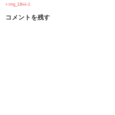
投
前
img_1844-1
の
稿
コメントを残す
投
ナ
稿:
ビ
ゲ
ー
シ
ョ
ン