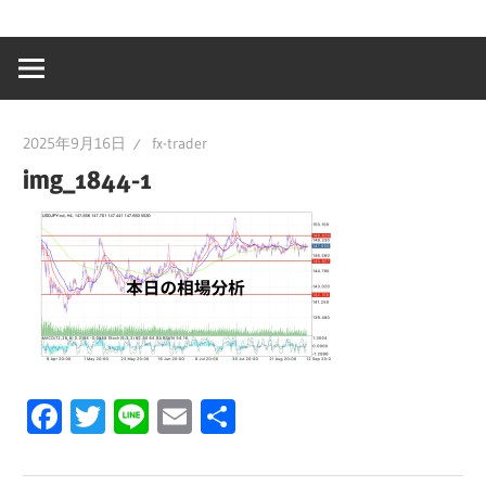
2025年9月16日
fx-trader
img_1844-1
Facebook
Twitter
Line
Email
共
有