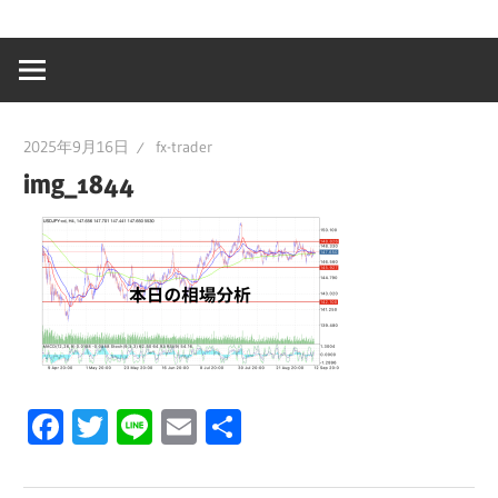
2025年9月16日
fx-trader
img_1844
Facebook
Twitter
Line
Email
共
有