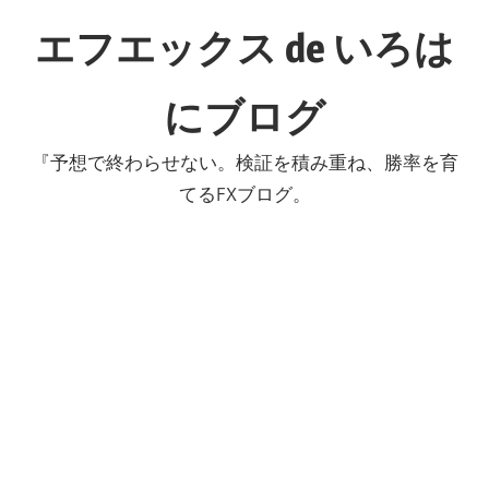
コ
エフエックス de いろは
ン
テ
にブログ
ン
ツ
『予想で終わらせない。検証を積み重ね、勝率を育
へ
てるFXブログ。
ス
キ
ッ
プ