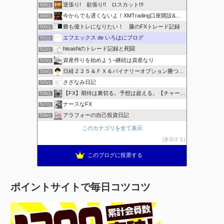
逆張り! 欲張り!! ロスカット!!!
498位
今からでも遅くないよ！XMTrading口座開設&攻略ブログ
499位
爺も億トレになりたい！ 藤のFXトレード記録
500位
エフエックス de いろはにブログ
501位
hisashiのトレード記録と死闘
502位
資産作りを始めよう−継続は資産なり
503位
日経２２５＆ＦＸ＆バイナリーオプション勝つための
504位
さざなみ日記
505位
【FX】期待は裏切る。予想は超える。【チャート学びブログ】
506位
ナースなFX
507位
アラフォーの自己投資日記
508位
このカテゴリを全て表示
参加する
このブログに投票する
ポイントサイトで毎日コツコツ