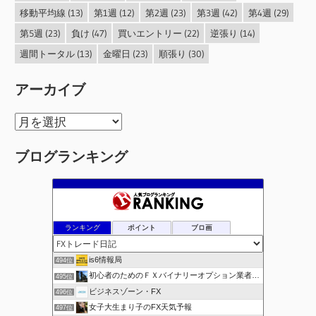
移動平均線
(13)
第1週
(12)
第2週
(23)
第3週
(42)
第4週
(29)
第5週
(23)
負け
(47)
買いエントリー
(22)
逆張り
(14)
週間トータル
(13)
金曜日
(23)
順張り
(30)
アーカイブ
ア
ー
ブログランキング
カ
イ
ブ
ランキング
ポイント
ブロ画
is6情報局
494位
初心者のためのＦＸバイナリーオプション業者比較.com
495位
ビジネスゾーン・FX
496位
女子大生まり子のFX天気予報
497位