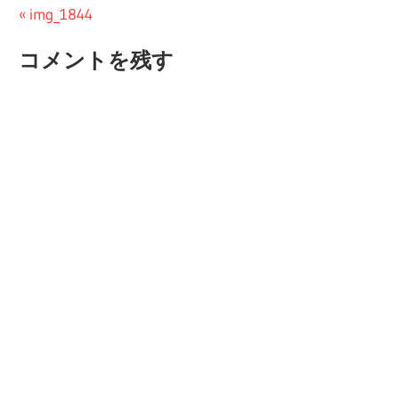
投
前
img_1844
の
稿
コメントを残す
投
ナ
稿:
ビ
ゲ
ー
シ
ョ
ン