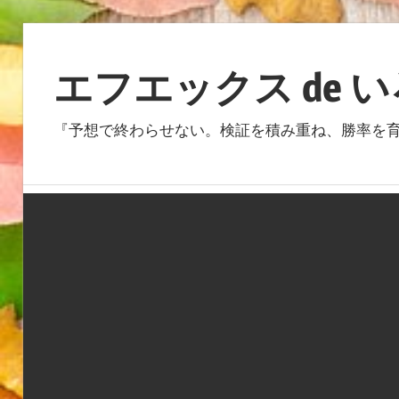
コ
ン
エフエックス de 
テ
ン
『予想で終わらせない。検証を積み重ね、勝率を育
ツ
へ
ス
キ
ッ
プ