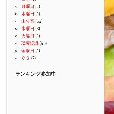
月曜日
(1)
木曜日
(1)
未分類
(62)
水曜日
(3)
火曜日
(1)
環境認識
(95)
金曜日
(1)
ＣＳ
(7)
ランキング参加中