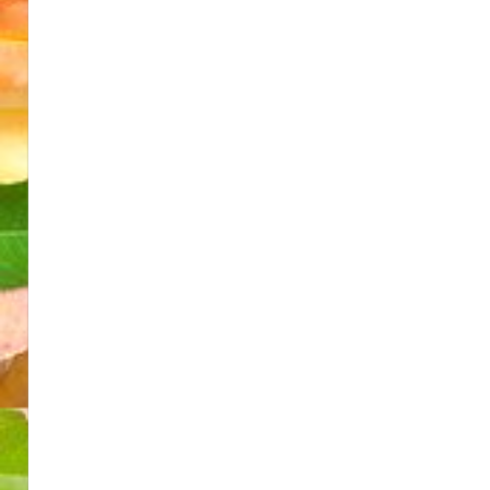
ゲ
ー
シ
ョ
ン