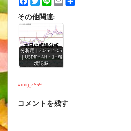
Facebook
Twitter
Line
Email
共
有
その他関連:
分析用｜2025-11-05
｜USDJPY 4H・1H環
境認識
投
前
img_2559
の
稿
投
コメントを残す
ナ
稿:
ビ