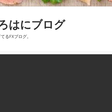
いろはにブログ
てるFXブログ。