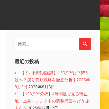
検
検
索:
索
最近の投稿
【ドル円環境認識】USD/JPYは下降5
波へ？戻り売り戦略を徹底分析｜2026年
8月5日
2026年8月6日
【USD/JPY分析】4時間足で見る現在
地｜上昇トレンド中の調整局面をどう捉
えるか
2025年12月12日