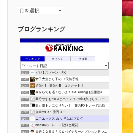
ア
ー
カ
ブログランキング
イ
ブ
ランキング
ポイント
ブロ画
ビジネスゾーン・FX
503位
女子大生まり子のFX天気予報
504位
逆張り! 欲張り!! ロスカット!!!
505位
今からでも遅くないよ！XMTrading口座開設&攻略ブログ
506位
養分やすおのFXとパチンコでボロ負けしてフーゾクへ
507位
爺も億トレになりたい！ 藤のFXトレード記録
508位
金時のFX１億円ロード
509位
エフエックス de いろはにブログ
510位
hisashiのトレード記録と死闘
511位
日経２２５＆ＦＸ＆バイナリーオプション勝つための
512位