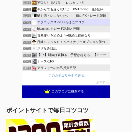
逆張り! 欲張り!! ロスカット!!!
500位
今からでも遅くないよ！XMTrading口座開設&攻略ブログ
501位
爺も億トレになりたい！ 藤のFXトレード記録
502位
エフエックス de いろはにブログ
503位
hisashiのトレード記録と死闘
504位
資産作りを始めよう−継続は資産なり
505位
日経２２５＆ＦＸ＆バイナリーオプション勝つための
506位
さざなみ日記
507位
【FX】期待は裏切る。予想は超える。【チャート学びブログ】
508位
ナースなFX
509位
アラフォーの自己投資日記
510位
このカテゴリを全て表示
参加する
このブログに投票する
ポイントサイトで毎日コツコツ