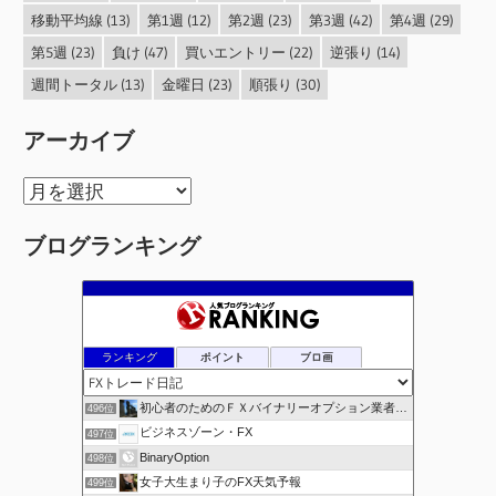
移動平均線
(13)
第1週
(12)
第2週
(23)
第3週
(42)
第4週
(29)
第5週
(23)
負け
(47)
買いエントリー
(22)
逆張り
(14)
週間トータル
(13)
金曜日
(23)
順張り
(30)
アーカイブ
ア
ー
ブログランキング
カ
イ
ブ
ランキング
ポイント
ブロ画
初心者のためのＦＸバイナリーオプション業者比較.com
496位
ビジネスゾーン・FX
497位
BinaryOption
498位
女子大生まり子のFX天気予報
499位