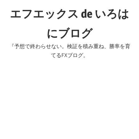
コ
エフエックス de いろは
ン
テ
にブログ
ン
ツ
『予想で終わらせない。検証を積み重ね、勝率を育
へ
てるFXブログ。
ス
キ
ッ
プ