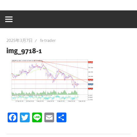
2025年3月7日
fx-trader
img_9718-1
Facebook
Twitter
Line
Email
共
有