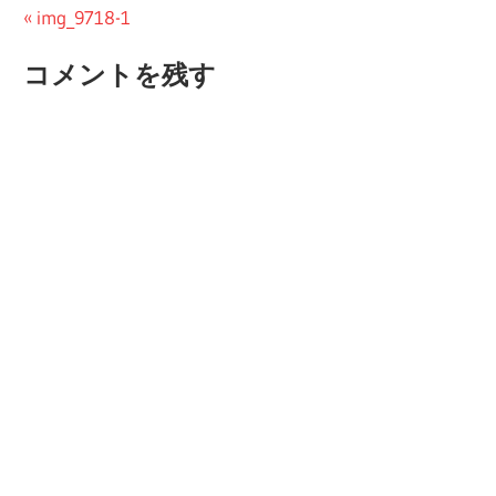
投
前
img_9718-1
の
稿
コメントを残す
投
ナ
稿:
ビ
ゲ
ー
シ
ョ
ン