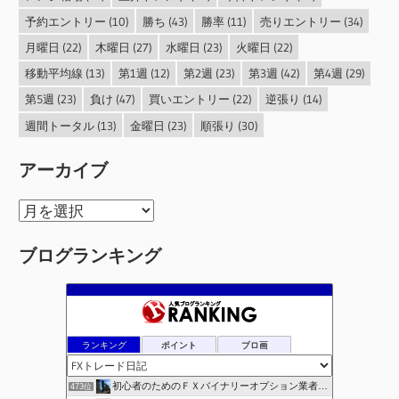
予約エントリー
(10)
勝ち
(43)
勝率
(11)
売りエントリー
(34)
月曜日
(22)
木曜日
(27)
水曜日
(23)
火曜日
(22)
移動平均線
(13)
第1週
(12)
第2週
(23)
第3週
(42)
第4週
(29)
第5週
(23)
負け
(47)
買いエントリー
(22)
逆張り
(14)
週間トータル
(13)
金曜日
(23)
順張り
(30)
アーカイブ
ア
ー
ブログランキング
カ
イ
ブ
ランキング
ポイント
ブロ画
初心者のためのＦＸバイナリーオプション業者比較.com
473位