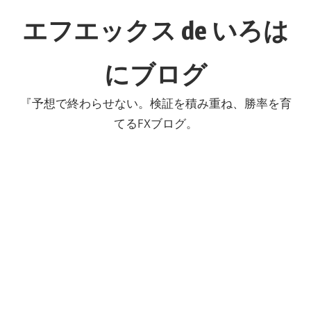
コ
エフエックス de いろは
ン
テ
にブログ
ン
ツ
『予想で終わらせない。検証を積み重ね、勝率を育
へ
てるFXブログ。
ス
キ
ッ
プ