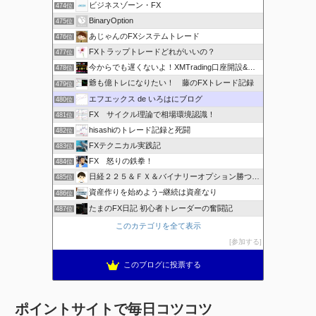
ビジネスゾーン・FX
474位
BinaryOption
475位
あじゃんのFXシステムトレード
476位
FXトラップトレードどれがいいの？
477位
今からでも遅くないよ！XMTrading口座開設&攻略ブログ
478位
爺も億トレになりたい！ 藤のFXトレード記録
479位
エフエックス de いろはにブログ
480位
FX サイクル理論で相場環境認識！
481位
hisashiのトレード記録と死闘
482位
FXテクニカル実践記
483位
FX 怒りの鉄拳！
484位
日経２２５＆ＦＸ＆バイナリーオプション勝つための
485位
資産作りを始めよう−継続は資産なり
486位
たまのFX日記 初心者トレーダーの奮闘記
487位
このカテゴリを全て表示
参加する
このブログに投票する
ポイントサイトで毎日コツコツ