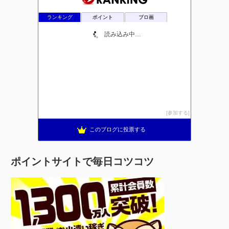
ランキング
ポイント
ブロ画
初心者のためのＦＸバイナリーオプション業者比較.com
478位
ビジネスゾーン・FX
479位
BinaryOption
480位
あじゃんのFXシステムトレード
481位
FXトラップトレードどれがいいの？
482位
今からでも遅くないよ！XMTrading口座開設&攻略ブログ
483位
爺も億トレになりたい！ 藤のFXトレード記録
484位
エフエックス de いろはにブログ
485位
FX サイクル理論で相場環境認識！
486位
FXテクニカル実践記
487位
FX 怒りの鉄拳！
488位
日経２２５＆ＦＸ＆バイナリーオプション勝つための
489位
資産作りを始めよう−継続は資産なり
490位
たまのFX日記 初心者トレーダーの奮闘記
491位
もちょのFXトレード日記
492位
このカテゴリを全て表示
参加する