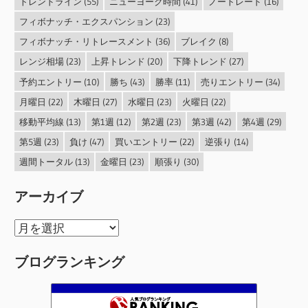
トレンドライン
(55)
ニューヨーク時間
(41)
ノートレード
(16)
フィボナッチ・エクスパンション
(23)
フィボナッチ・リトレースメント
(36)
ブレイク
(8)
レンジ相場
(23)
上昇トレンド
(20)
下降トレンド
(27)
予約エントリー
(10)
勝ち
(43)
勝率
(11)
売りエントリー
(34)
月曜日
(22)
木曜日
(27)
水曜日
(23)
火曜日
(22)
移動平均線
(13)
第1週
(12)
第2週
(23)
第3週
(42)
第4週
(29)
第5週
(23)
負け
(47)
買いエントリー
(22)
逆張り
(14)
週間トータル
(13)
金曜日
(23)
順張り
(30)
アーカイブ
ア
ー
ブログランキング
カ
イ
ブ