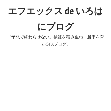
コ
エフエックス de いろは
ン
テ
にブログ
ン
ツ
『予想で終わらせない。検証を積み重ね、勝率を育
へ
てるFXブログ。
ス
キ
ッ
プ