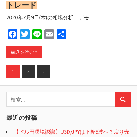
トレード
2020年7月9日(木)の相場分析。デモ
Facebook
Twitter
Line
Email
共
有
続きを読む
投
次
1
2
»
の
稿
記
の
検
事
検
ペ
索:
索
ー
最近の投稿
ジ
【ドル円環境認識】USD/JPYは下降5波へ？戻り売