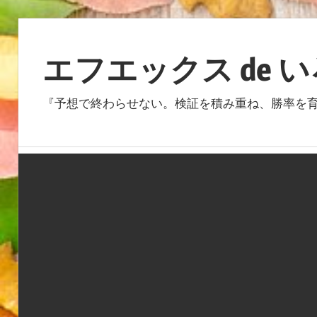
コ
ン
エフエックス de 
テ
ン
『予想で終わらせない。検証を積み重ね、勝率を育
ツ
へ
ス
キ
ッ
プ