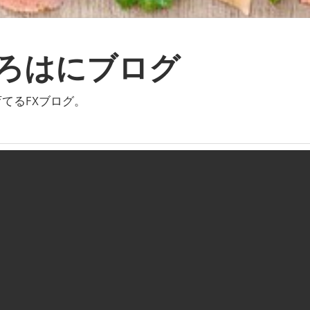
いろはにブログ
てるFXブログ。