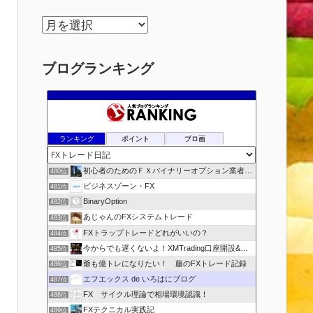
ア
ー
カ
ブログランキング
イ
ブ
ランキング
ポイント
ブロ画
初心者のためのＦＸバイナリーオプション業者比較.com
480位
ビジネスゾーン・FX
481位
BinaryOption
482位
あじゃんのFXシステムトレード
483位
FXトラップトレードどれがいいの？
484位
今からでも遅くないよ！XMTrading口座開設&攻略ブログ
485位
爺も億トレになりたい！ 藤のFXトレード記録
486位
エフエックス de いろはにブログ
487位
FX サイクル理論で相場環境認識！
488位
FXテクニカル実践記
489位