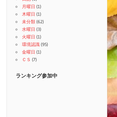
月曜日
(1)
木曜日
(1)
未分類
(62)
水曜日
(3)
火曜日
(1)
環境認識
(95)
金曜日
(1)
ＣＳ
(7)
ランキング参加中