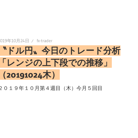
2019年10月24日
fx-trader
〝ドル円〟今日のトレード分析
「レンジの上下段での推移」
（20191024木）
２０１９年１０月第４週目（木）今月５回目