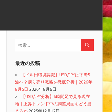
検
検
索:
索
最近の投稿
【ドル円環境認識】USD/JPYは下降5
波へ？戻り売り戦略を徹底分析｜2026年
8月5日
2026年8月6日
【USD/JPY分析】4時間足で見る現在
地｜上昇トレンド中の調整局面をどう捉
えるか
2025年12月12日