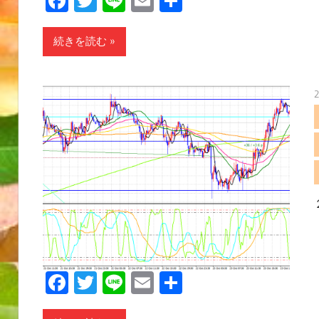
Facebook
Twitter
Line
Email
共
有
続きを読む
Facebook
Twitter
Line
Email
共
有