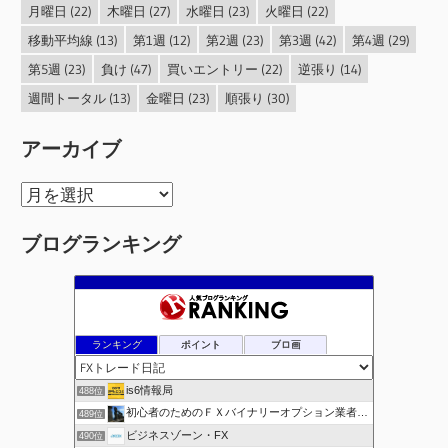
月曜日
(22)
木曜日
(27)
水曜日
(23)
火曜日
(22)
移動平均線
(13)
第1週
(12)
第2週
(23)
第3週
(42)
第4週
(29)
第5週
(23)
負け
(47)
買いエントリー
(22)
逆張り
(14)
週間トータル
(13)
金曜日
(23)
順張り
(30)
アーカイブ
ア
ー
ブログランキング
カ
イ
ブ
ランキング
ポイント
ブロ画
is6情報局
488位
初心者のためのＦＸバイナリーオプション業者比較.com
489位
ビジネスゾーン・FX
490位