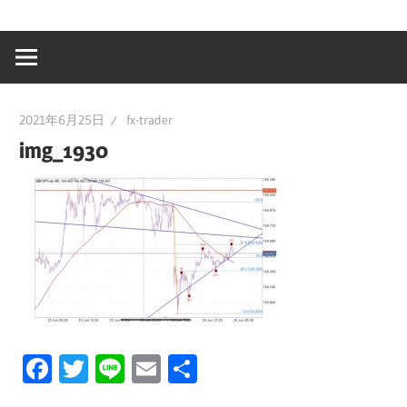
2021年6月25日
fx-trader
img_1930
Facebook
Twitter
Line
Email
共
有