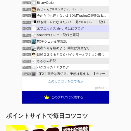
BinaryOption
491位
あじゃんのFXシステムトレード
492位
今からでも遅くないよ！XMTrading口座開設&攻略ブログ
493位
爺も億トレになりたい！ 藤のFXトレード記録
494位
エフエックス de いろはにブログ
495位
hisashiのトレード記録と死闘
496位
FXテクニカル実践記
497位
資産作りを始めよう−継続は資産なり
498位
日経２２５＆ＦＸ＆バイナリーオプション勝つための
499位
さざなみ日記
500位
バクユキのＦＸブログ
501位
【FX】期待は裏切る。予想は超える。【チャート学びブログ】
502位
このカテゴリを全て表示
参加する
このブログに投票する
ポイントサイトで毎日コツコツ