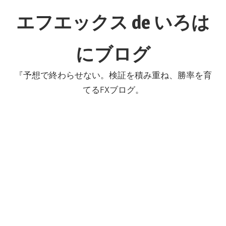
コ
エフエックス de いろは
ン
テ
にブログ
ン
ツ
『予想で終わらせない。検証を積み重ね、勝率を育
へ
てるFXブログ。
ス
キ
ッ
プ