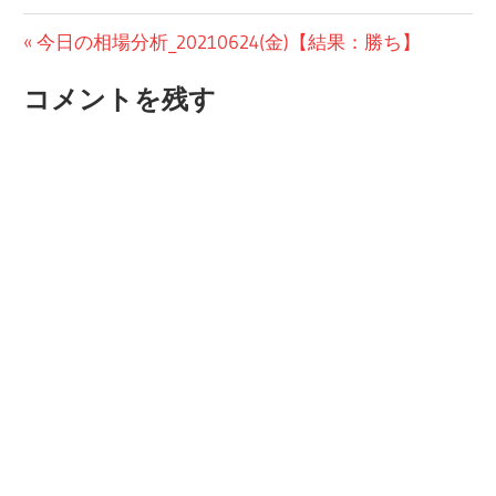
投
前
今日の相場分析_20210624(金)【結果：勝ち】
の
稿
コメントを残す
投
ナ
稿:
ビ
ゲ
ー
シ
ョ
ン