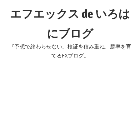
コ
エフエックス de いろは
ン
テ
にブログ
ン
ツ
『予想で終わらせない。検証を積み重ね、勝率を育
へ
てるFXブログ。
ス
キ
ッ
プ