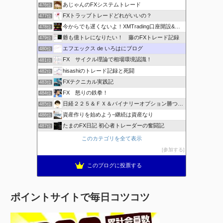
あじゃんのFXシステムトレード
476位
FXトラップトレードどれがいいの？
477位
今からでも遅くないよ！XMTrading口座開設&攻略ブログ
478位
爺も億トレになりたい！ 藤のFXトレード記録
479位
エフエックス de いろはにブログ
480位
FX サイクル理論で相場環境認識！
481位
hisashiのトレード記録と死闘
482位
FXテクニカル実践記
483位
FX 怒りの鉄拳！
484位
日経２２５＆ＦＸ＆バイナリーオプション勝つための
485位
資産作りを始めよう−継続は資産なり
486位
たまのFX日記 初心者トレーダーの奮闘記
487位
このカテゴリを全て表示
参加する
このブログに投票する
ポイントサイトで毎日コツコツ