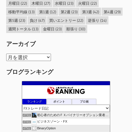
月曜日
(22)
木曜日
(27)
水曜日
(23)
火曜日
(22)
移動平均線
(13)
第1週
(12)
第2週
(23)
第3週
(42)
第4週
(29)
第5週
(23)
負け
(47)
買いエントリー
(22)
逆張り
(14)
週間トータル
(13)
金曜日
(23)
順張り
(30)
アーカイブ
ア
ー
ブログランキング
カ
イ
ブ
ランキング
ポイント
ブロ画
初心者のためのＦＸバイナリーオプション業者比較.com
473位
ビジネスゾーン・FX
474位
BinaryOption
475位