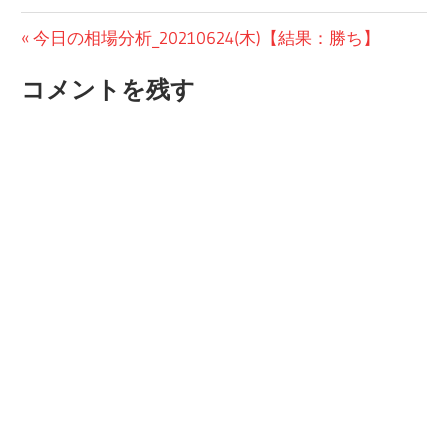
投
前
今日の相場分析_20210624(木)【結果：勝ち】
の
稿
コメントを残す
投
ナ
稿:
ビ
ゲ
ー
シ
ョ
ン