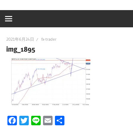
2021年6月24日
fx-trader
img_1895
Facebook
Twitter
Line
Email
共
有