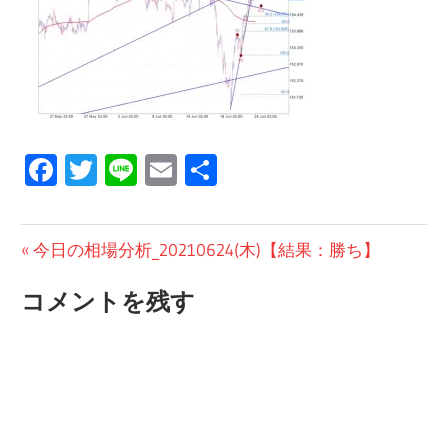
Facebook
Twitter
Line
Email
共
有
投
前
今日の相場分析_20210624(木)【結果：勝ち】
の
稿
コメントを残す
投
ナ
稿:
ビ
ゲ
ー