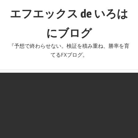
コ
エフエックス de いろは
ン
テ
にブログ
ン
ツ
『予想で終わらせない。検証を積み重ね、勝率を育
へ
てるFXブログ。
ス
キ
ッ
プ