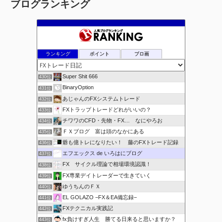
ブログランキング
カ
イ
ブ
ランキング
ポイント
ブロ画
Super Shit 666
430位
BinaryOption
431位
あじゃんのFXシステムトレード
432位
FXトラップトレードどれがいいの？
433位
チワワのCFD・先物・FX… なにやろお
434位
ＦＸブログ 富は頭のなかにある
435位
爺も億トレになりたい！ 藤のFXトレード記録
436位
エフエックス de いろはにブログ
437位
FX サイクル理論で相場環境認識！
438位
FX専業デイトレーダーで生きていく
439位
ゆうちんのＦＸ
440位
EL GOLAZO −FX＆EA備忘録−
441位
FXテクニカル実践記
442位
fx負けすぎ人生 勝てる日来ると思いますか？
443位