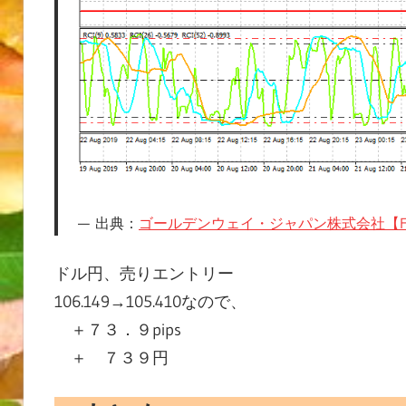
出典：
ゴールデンウェイ・ジャパン株式会社【F
ドル円、売りエントリー
106.149→105.410なので、
＋７３．９pips
＋ ７３９円