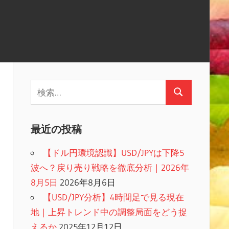
検
検
索:
索
最近の投稿
【ドル円環境認識】USD/JPYは下降5
波へ？戻り売り戦略を徹底分析｜2026年
8月5日
2026年8月6日
【USD/JPY分析】4時間足で見る現在
地｜上昇トレンド中の調整局面をどう捉
えるか
2025年12月12日