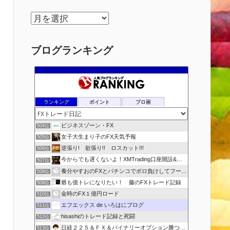
ア
ー
カ
ブログランキング
イ
ブ
ランキング
ポイント
ブロ画
ビジネスゾーン・FX
504位
女子大生まり子のFX天気予報
505位
逆張り! 欲張り!! ロスカット!!!
506位
今からでも遅くないよ！XMTrading口座開設&攻略ブログ
507位
養分やすおのFXとパチンコでボロ負けしてフーゾクへ
508位
爺も億トレになりたい！ 藤のFXトレード記録
509位
金時のFX１億円ロード
510位
エフエックス de いろはにブログ
511位
hisashiのトレード記録と死闘
512位
日経２２５＆ＦＸ＆バイナリーオプション勝つための
513位