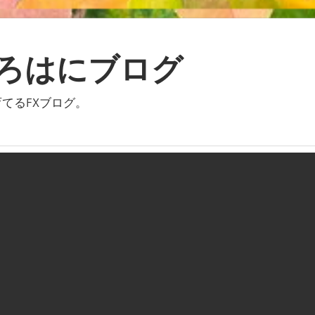
いろはにブログ
てるFXブログ。