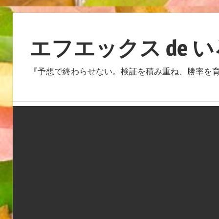
コ
ン
エフエックス de 
テ
ン
『予想で終わらせない。検証を積み重ね、勝率を育
ツ
へ
ス
キ
ッ
プ