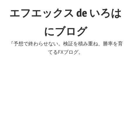
コ
エフエックス de いろは
ン
テ
にブログ
ン
ツ
『予想で終わらせない。検証を積み重ね、勝率を育
へ
てるFXブログ。
ス
キ
ッ
プ