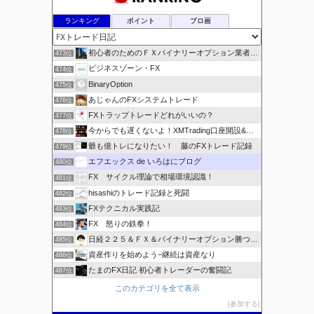
ランキング
ポイント
ブロ画
初心者のためのＦＸバイナリーオプション業者比較.com
473位
ビジネスゾーン・FX
474位
BinaryOption
475位
あじゃんのFXシステムトレード
476位
FXトラップトレードどれがいいの？
477位
今からでも遅くないよ！XMTrading口座開設&攻略ブログ
478位
爺も億トレになりたい！ 藤のFXトレード記録
479位
エフエックス de いろはにブログ
480位
FX サイクル理論で相場環境認識！
481位
hisashiのトレード記録と死闘
482位
FXテクニカル実践記
483位
FX 怒りの鉄拳！
484位
日経２２５＆ＦＸ＆バイナリーオプション勝つための
485位
資産作りを始めよう−継続は資産なり
486位
たまのFX日記 初心者トレーダーの奮闘記
487位
このカテゴリを全て表示
参加する