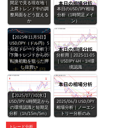
間足で見る現在地｜
上昇トレンド中の調
本日のUSD/JPY相場
整局面をどう捉える
分析（1時間足メイ
か
ン）
【2025年11月5日】
USD/JPY（ドル円）5
分足トレード分析｜
下降トレンドからの
分析用｜2025-11-05
転換初動を狙った押
｜USDJPY 4H・1H環
し目買い
境認識
【2025/07/30(水)】
USD/JPY 4時間足から
2025/04/3 USD/JPY
の環境認識と短期足
相場分析｜ノーエン
分析（1h/15m/5m）
トリー分析のみ
トレード分析