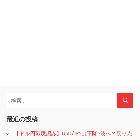
ン
検
検
索:
索
最近の投稿
【ドル円環境認識】USD/JPYは下降5波へ？戻り売