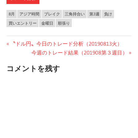
8月
アジア時間
ブレイク
三角持合い
第3週
負け
買いエントリー
金曜日
順張り
投
前
〝ドル円〟今日のトレード分析（20190813火）
の
次
今週のトレード結果（201908第３週目）
稿
投
の
ナ
コメントを残す
稿:
投
ビ
稿:
ゲ
ー
シ
ョ