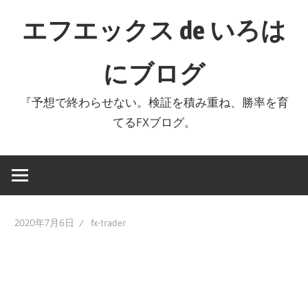
コ
エフエックス de いろは
ン
テ
にブログ
ン
ツ
『予想で終わらせない。検証を積み重ね、勝率を育
へ
てるFXブログ。
ス
キ
ッ
プ
2020年7月6日
fx-trader