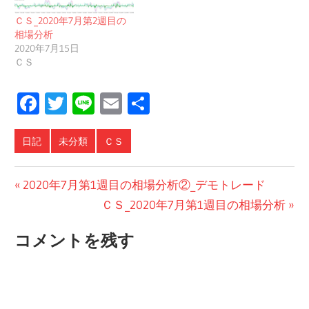
ＣＳ_2020年7月第2週目の
相場分析
2020年7月15日
ＣＳ
Facebook
Twitter
Line
Email
共
有
日記
未分類
ＣＳ
投
前
2020年7月第1週目の相場分析②_デモトレード
の
次
ＣＳ_2020年7月第1週目の相場分析
稿
投
の
ナ
コメントを残す
稿:
投
ビ
稿:
ゲ