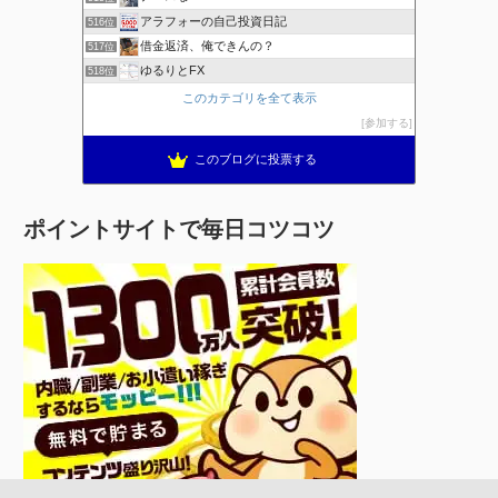
アラフォーの自己投資日記
516位
借金返済、俺できんの？
517位
ゆるりとFX
518位
このカテゴリを全て表示
参加する
このブログに投票する
ポイントサイトで毎日コツコツ