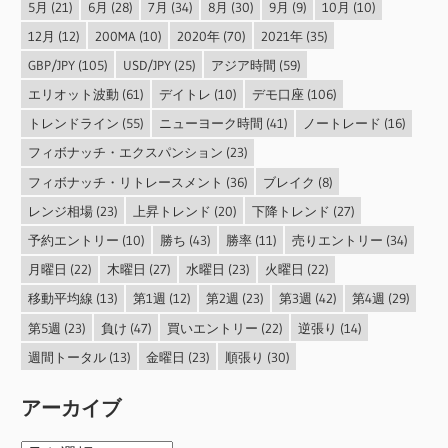
5月
(21)
6月
(28)
7月
(34)
8月
(30)
9月
(9)
10月
(10)
12月
(12)
200MA
(10)
2020年
(70)
2021年
(35)
GBP/JPY
(105)
USD/JPY
(25)
アジア時間
(59)
エリオット波動
(61)
デイトレ
(10)
デモ口座
(106)
トレンドライン
(55)
ニューヨーク時間
(41)
ノートレード
(16)
フィボナッチ・エクスパンション
(23)
フィボナッチ・リトレースメント
(36)
ブレイク
(8)
レンジ相場
(23)
上昇トレンド
(20)
下降トレンド
(27)
予約エントリー
(10)
勝ち
(43)
勝率
(11)
売りエントリー
(34)
月曜日
(22)
木曜日
(27)
水曜日
(23)
火曜日
(22)
移動平均線
(13)
第1週
(12)
第2週
(23)
第3週
(42)
第4週
(29)
第5週
(23)
負け
(47)
買いエントリー
(22)
逆張り
(14)
週間トータル
(13)
金曜日
(23)
順張り
(30)
アーカイブ