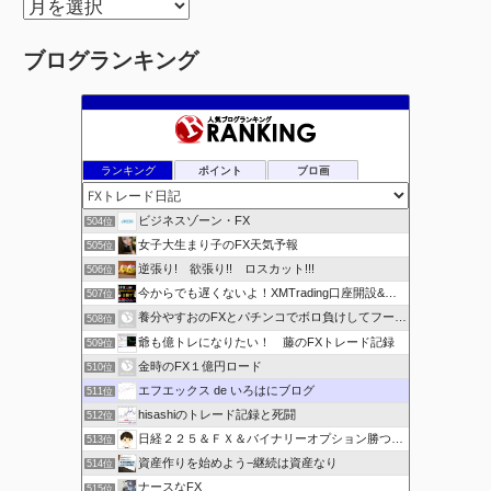
ア
ー
ブログランキング
カ
イ
ブ
ランキング
ポイント
ブロ画
ビジネスゾーン・FX
504位
女子大生まり子のFX天気予報
505位
逆張り! 欲張り!! ロスカット!!!
506位
今からでも遅くないよ！XMTrading口座開設&攻略ブログ
507位
養分やすおのFXとパチンコでボロ負けしてフーゾクへ
508位
爺も億トレになりたい！ 藤のFXトレード記録
509位
金時のFX１億円ロード
510位
エフエックス de いろはにブログ
511位
hisashiのトレード記録と死闘
512位
日経２２５＆ＦＸ＆バイナリーオプション勝つための
513位
資産作りを始めよう−継続は資産なり
514位
ナースなFX
515位