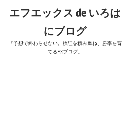
コ
エフエックス de いろは
ン
テ
にブログ
ン
ツ
『予想で終わらせない。検証を積み重ね、勝率を育
へ
てるFXブログ。
ス
キ
ッ
プ