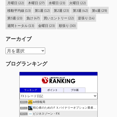
月曜日
(22)
木曜日
(27)
水曜日
(23)
火曜日
(22)
移動平均線
(13)
第1週
(12)
第2週
(23)
第3週
(42)
第4週
(29)
第5週
(23)
負け
(47)
買いエントリー
(22)
逆張り
(14)
週間トータル
(13)
金曜日
(23)
順張り
(30)
アーカイブ
ア
ー
ブログランキング
カ
イ
ブ
ランキング
ポイント
ブロ画
is6情報局
490位
初心者のためのＦＸバイナリーオプション業者比較.com
491位
ビジネスゾーン・FX
492位