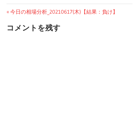
投
前
今日の相場分析_20210617(木)【結果：負け】
の
稿
コメントを残す
投
ナ
稿:
ビ
ゲ
ー
シ
ョ
ン