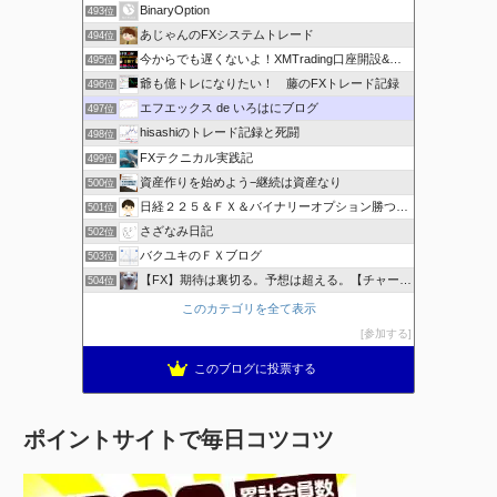
BinaryOption
493位
あじゃんのFXシステムトレード
494位
今からでも遅くないよ！XMTrading口座開設&攻略ブログ
495位
爺も億トレになりたい！ 藤のFXトレード記録
496位
エフエックス de いろはにブログ
497位
hisashiのトレード記録と死闘
498位
FXテクニカル実践記
499位
資産作りを始めよう−継続は資産なり
500位
日経２２５＆ＦＸ＆バイナリーオプション勝つための
501位
さざなみ日記
502位
バクユキのＦＸブログ
503位
【FX】期待は裏切る。予想は超える。【チャート学びブログ】
504位
このカテゴリを全て表示
参加する
このブログに投票する
ポイントサイトで毎日コツコツ