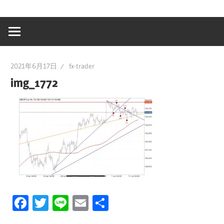
2021年6月17日
fx-trader
img_1772
Facebook
Twitter
Line
Email
共
有