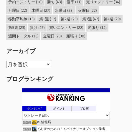
予約エントリー
(10)
勝ち
(43)
勝率
(11)
売りエントリー
(34)
月曜日
(22)
木曜日
(27)
水曜日
(23)
火曜日
(22)
移動平均線
(13)
第1週
(12)
第2週
(23)
第3週
(42)
第4週
(29)
第5週
(23)
負け
(47)
買いエントリー
(22)
逆張り
(14)
週間トータル
(13)
金曜日
(23)
順張り
(30)
アーカイブ
ア
ー
ブログランキング
カ
イ
ブ
ランキング
ポイント
ブロ画
is6情報局
494位
初心者のためのＦＸバイナリーオプション業者比較.com
495位