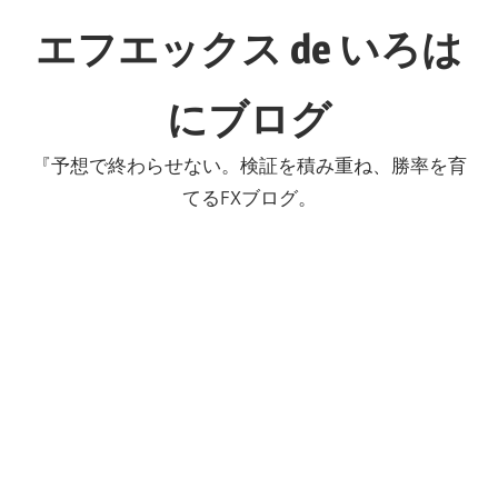
コ
エフエックス de いろは
ン
テ
にブログ
ン
ツ
『予想で終わらせない。検証を積み重ね、勝率を育
へ
てるFXブログ。
ス
キ
ッ
プ