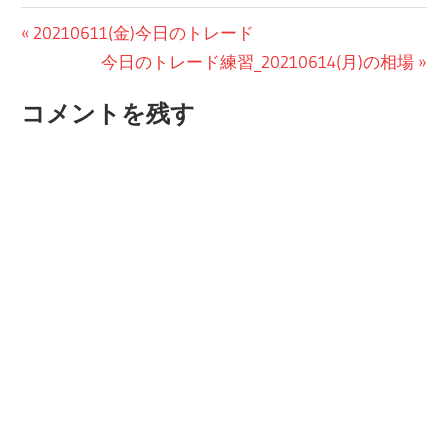
投
前
20210611(金)今日のトレード
の
次
今日のトレード練習_20210614(月)の相場
稿
投
の
ナ
コメントを残す
稿:
投
ビ
稿:
ゲ
ー
シ
ョ
ン