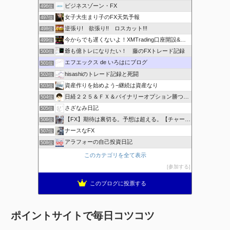
ビジネスゾーン・FX
496位
女子大生まり子のFX天気予報
497位
逆張り! 欲張り!! ロスカット!!!
498位
今からでも遅くないよ！XMTrading口座開設&攻略ブログ
499位
爺も億トレになりたい！ 藤のFXトレード記録
500位
エフエックス de いろはにブログ
501位
hisashiのトレード記録と死闘
502位
資産作りを始めよう−継続は資産なり
503位
日経２２５＆ＦＸ＆バイナリーオプション勝つための
504位
さざなみ日記
505位
【FX】期待は裏切る。予想は超える。【チャート学びブログ】
506位
ナースなFX
507位
アラフォーの自己投資日記
508位
このカテゴリを全て表示
参加する
このブログに投票する
ポイントサイトで毎日コツコツ