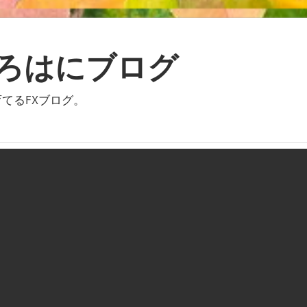
いろはにブログ
てるFXブログ。