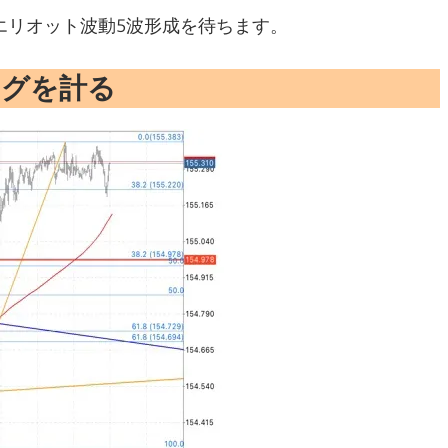
エリオット波動5波形成を待ちます。
ング
を
計る