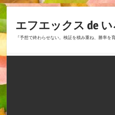
コ
ン
エフエックス de 
テ
ン
『予想で終わらせない。検証を積み重ね、勝率を育
ツ
へ
ス
キ
ッ
プ