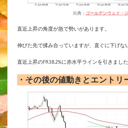
出典：
ゴールデンウェイ・ジ
直近上昇の角度が急で勢いがあります。
伸びた先で揉み合っていますが、直ぐに下げな
直近上昇のFR38.2%に赤水平ラインを引きま
・
その後の値動き
とエントリ