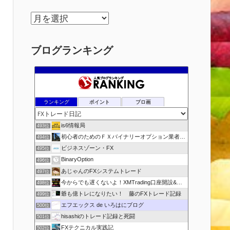
ア
ー
カ
ブログランキング
イ
ブ
ランキング
ポイント
ブロ画
is6情報局
493位
初心者のためのＦＸバイナリーオプション業者比較.com
494位
ビジネスゾーン・FX
495位
BinaryOption
496位
あじゃんのFXシステムトレード
497位
今からでも遅くないよ！XMTrading口座開設&攻略ブログ
498位
爺も億トレになりたい！ 藤のFXトレード記録
499位
エフエックス de いろはにブログ
500位
hisashiのトレード記録と死闘
501位
FXテクニカル実践記
502位