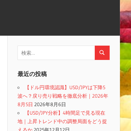
検
検
索:
索
最近の投稿
【ドル円環境認識】USD/JPYは下降5
波へ？戻り売り戦略を徹底分析｜2026年
8月5日
2026年8月6日
【USD/JPY分析】4時間足で見る現在
地｜上昇トレンド中の調整局面をどう捉
えるか
2025年12月12日