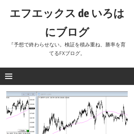
コ
エフエックス de いろは
ン
テ
にブログ
ン
ツ
『予想で終わらせない。検証を積み重ね、勝率を育
へ
てるFXブログ。
ス
キ
ッ
プ