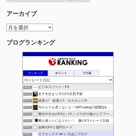
アーカイブ
ア
ー
ブログランキング
カ
イ
ブ
ランキング
ポイント
ブロ画
ビジネスゾーン・FX
499位
女子大生まり子のFX天気予報
500位
逆張り! 欲張り!! ロスカット!!!
501位
今からでも遅くないよ！XMTrading口座開設&攻略ブログ
502位
養分やすおのFXとパチンコでボロ負けしてフーゾクへ
503位
爺も億トレになりたい！ 藤のFXトレード記録
504位
金時のFX１億円ロード
505位
エフエックス de いろはにブログ
506位