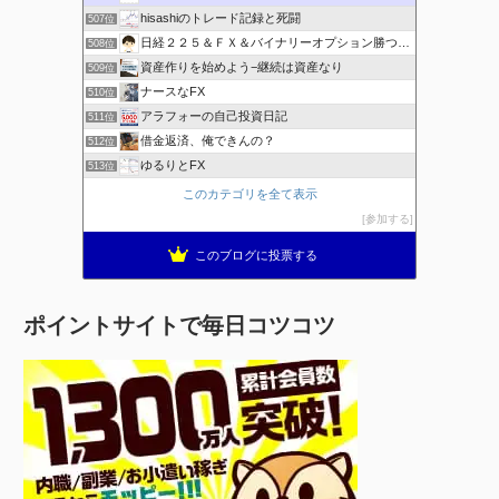
hisashiのトレード記録と死闘
507位
日経２２５＆ＦＸ＆バイナリーオプション勝つための
508位
資産作りを始めよう−継続は資産なり
509位
ナースなFX
510位
アラフォーの自己投資日記
511位
借金返済、俺できんの？
512位
ゆるりとFX
513位
このカテゴリを全て表示
参加する
このブログに投票する
ポイントサイトで毎日コツコツ