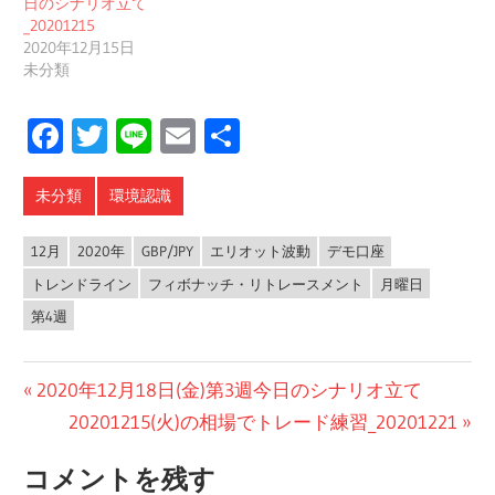
日のシナリオ立て
_20201215
2020年12月15日
未分類
Facebook
Twitter
Line
Email
共
有
未分類
環境認識
12月
2020年
GBP/JPY
エリオット波動
デモ口座
トレンドライン
フィボナッチ・リトレースメント
月曜日
第4週
投
前
2020年12月18日(金)第3週今日のシナリオ立て
の
次
20201215(火)の相場でトレード練習_20201221
稿
投
の
ナ
コメントを残す
稿:
投