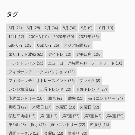
タグ
5月
(21)
6月
(28)
7月
(34)
8月
(30)
9月
(9)
10月
(10)
12月
(12)
200MA
(10)
2020年
(70)
2021年
(35)
GBP/JPY
(105)
USD/JPY
(25)
アジア時間
(59)
エリオット波動
(61)
デイトレ
(10)
デモ口座
(106)
トレンドライン
(55)
ニューヨーク時間
(41)
ノートレード
(16)
フィボナッチ・エクスパンション
(23)
フィボナッチ・リトレースメント
(36)
ブレイク
(8)
レンジ相場
(23)
上昇トレンド
(20)
下降トレンド
(27)
予約エントリー
(10)
勝ち
(43)
勝率
(11)
売りエントリー
(34)
月曜日
(22)
木曜日
(27)
水曜日
(23)
火曜日
(22)
移動平均線
(13)
第1週
(12)
第2週
(23)
第3週
(42)
第4週
(29)
第5週
(23)
負け
(47)
買いエントリー
(22)
逆張り
(14)
週間トータル
(13)
金曜日
(23)
順張り
(30)