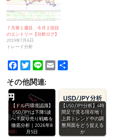
７月第１週目、今月２回目
のエントリー【分析ログ】
2019年7月6日
トレード分析
Facebook
Twitter
Line
Email
共
有
その他関連:
【ドル円環境認識】
【USD/JPY分析】4時
USD/JPYは下降5波
間足で見る現在地｜
へ？戻り売り戦略を
上昇トレンド中の調
徹底分析｜2026年8
整局面をどう捉える
月5日
か