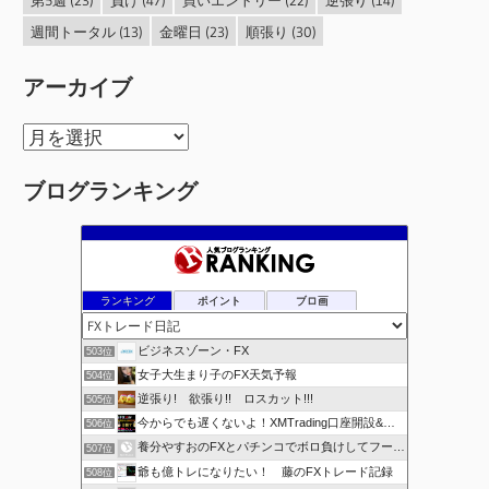
週間トータル
(13)
金曜日
(23)
順張り
(30)
アーカイブ
ア
ー
ブログランキング
カ
イ
ブ
ランキング
ポイント
ブロ画
ビジネスゾーン・FX
503位
女子大生まり子のFX天気予報
504位
逆張り! 欲張り!! ロスカット!!!
505位
今からでも遅くないよ！XMTrading口座開設&攻略ブログ
506位
養分やすおのFXとパチンコでボロ負けしてフーゾクへ
507位
爺も億トレになりたい！ 藤のFXトレード記録
508位