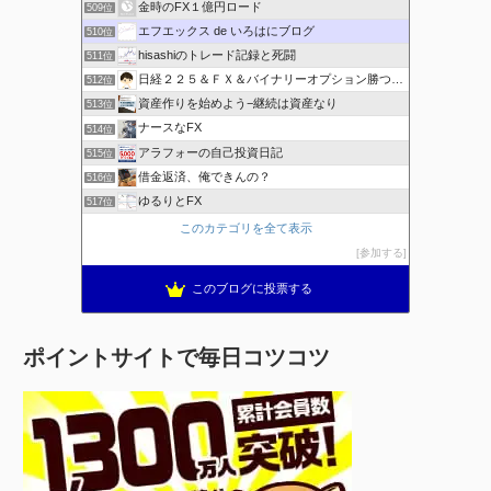
金時のFX１億円ロード
509位
エフエックス de いろはにブログ
510位
hisashiのトレード記録と死闘
511位
日経２２５＆ＦＸ＆バイナリーオプション勝つための
512位
資産作りを始めよう−継続は資産なり
513位
ナースなFX
514位
アラフォーの自己投資日記
515位
借金返済、俺できんの？
516位
ゆるりとFX
517位
このカテゴリを全て表示
参加する
このブログに投票する
ポイントサイトで毎日コツコツ