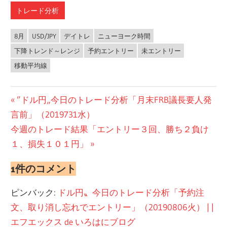
トレード分析
8月
USD/JPY
デイトレ
ニューヨーク時間
下降トレンド～レンジ
予約エントリー
未エントリー
移動平均線
投
前
”ドル円„今日のトレード分析「月末FRB議長要人発
の
言前」（2019731水）
稿
次
投
今週のトレード結果「エントリー３回、勝ち２負け
ナ
の
稿:
１、損失１０１円」
ビ
投
1件のコメント
稿:
ゲ
ピンバック:
ドル円〟今日のトレード分析「予約注
ー
文、取り消し忘れでエントリー」（20190806火） | |
シ
エフエックス de いろはにブログ