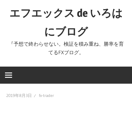
コ
エフエックス de いろは
ン
テ
にブログ
ン
ツ
『予想で終わらせない。検証を積み重ね、勝率を育
へ
てるFXブログ。
ス
キ
ッ
プ
2019年8月3日
fx-trader