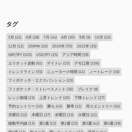
タグ
5月
(21)
6月
(28)
7月
(34)
8月
(30)
9月
(9)
10月
(10)
12月
(12)
200MA
(10)
2020年
(70)
2021年
(35)
GBP/JPY
(105)
USD/JPY
(25)
アジア時間
(59)
エリオット波動
(61)
デイトレ
(10)
デモ口座
(106)
トレンドライン
(55)
ニューヨーク時間
(41)
ノートレード
(16)
フィボナッチ・エクスパンション
(23)
フィボナッチ・リトレースメント
(36)
ブレイク
(8)
レンジ相場
(23)
上昇トレンド
(20)
下降トレンド
(27)
予約エントリー
(10)
勝ち
(43)
勝率
(11)
売りエントリー
(34)
月曜日
(22)
木曜日
(27)
水曜日
(23)
火曜日
(22)
移動平均線
(13)
第1週
(12)
第2週
(23)
第3週
(42)
第4週
(29)
第5週
(23)
負け
(47)
買いエントリー
(22)
逆張り
(14)