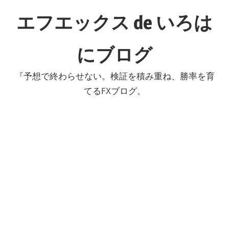
コ
エフエックス de いろは
ン
テ
にブログ
ン
ツ
『予想で終わらせない。検証を積み重ね、勝率を育
へ
てるFXブログ。
ス
キ
ッ
プ