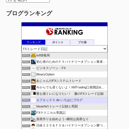
ー
ブログランキング
カ
イ
ブ
ランキング
ポイント
ブロ画
is6情報局
493位
初心者のためのＦＸバイナリーオプション業者比較.com
494位
ビジネスゾーン・FX
495位
BinaryOption
496位
あじゃんのFXシステムトレード
497位
今からでも遅くないよ！XMTrading口座開設&攻略ブログ
498位
爺も億トレになりたい！ 藤のFXトレード記録
499位
エフエックス de いろはにブログ
500位
hisashiのトレード記録と死闘
501位
FXテクニカル実践記
502位
資産作りを始めよう−継続は資産なり
503位
日経２２５＆ＦＸ＆バイナリーオプション勝つための
504位