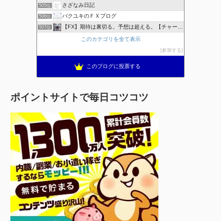
さざなみ日記
505位
バクユキのＦＸブログ
506位
【FX】期待は裏切る。予想は超える。【チャート学びブログ】
507位
このカテゴリを全て表示
参加する
このブログに投票する
ポイントサイトで毎日コツコツ