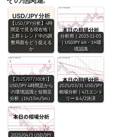
その他関連:
【USD/JPY分析】4時
間足で見る現在地｜
上昇トレンド中の調
分析用｜2025-11-05
整局面をどう捉える
｜USDJPY 4H・1H環
か
境認識
【2025/07/30(水)】
USD/JPY 4時間足から
2025/03/31 USD/JPY
の環境認識と短期足
相場分析｜4/1エント
分析（1h/15m/5m）
リー＆4/2決済
2025/04/3 USD/JPY