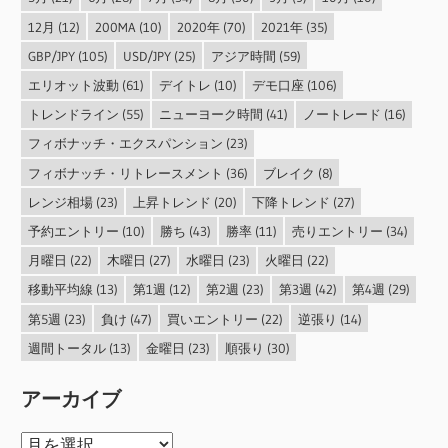
12月
(12)
200MA
(10)
2020年
(70)
2021年
(35)
GBP/JPY
(105)
USD/JPY
(25)
アジア時間
(59)
エリオット波動
(61)
デイトレ
(10)
デモ口座
(106)
トレンドライン
(55)
ニューヨーク時間
(41)
ノートレード
(16)
フィボナッチ・エクスパンション
(23)
フィボナッチ・リトレースメント
(36)
ブレイク
(8)
レンジ相場
(23)
上昇トレンド
(20)
下降トレンド
(27)
予約エントリー
(10)
勝ち
(43)
勝率
(11)
売りエントリー
(34)
月曜日
(22)
木曜日
(27)
水曜日
(23)
火曜日
(22)
移動平均線
(13)
第1週
(12)
第2週
(23)
第3週
(42)
第4週
(29)
第5週
(23)
負け
(47)
買いエントリー
(22)
逆張り
(14)
週間トータル
(13)
金曜日
(23)
順張り
(30)
アーカイブ
ア