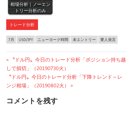
相場分析｜ノーエン
トリー分析のみ
トレード分析
7月
USD/JPY
ニューヨーク時間
未エントリー
要人発言
投
前
〝ドル円〟今日のトレード分析「ポジション持ち越
の
しで損切」（20190730火）
稿
次
投
〝ドル円〟今日のトレード分析「下降トレンド～レ
ナ
の
稿:
ンジ相場」（20190802火）
ビ
投
コメントを残す
稿:
ゲ
ー
シ