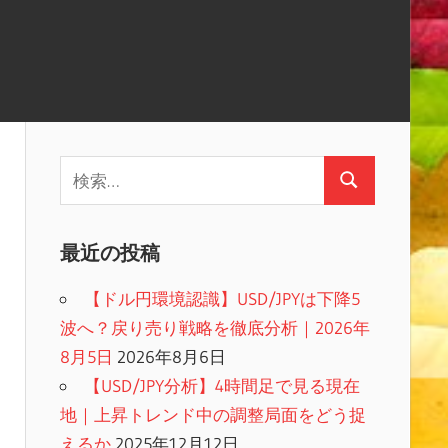
検
検
索:
索
最近の投稿
【ドル円環境認識】USD/JPYは下降5
波へ？戻り売り戦略を徹底分析｜2026年
8月5日
2026年8月6日
【USD/JPY分析】4時間足で見る現在
地｜上昇トレンド中の調整局面をどう捉
えるか
2025年12月12日