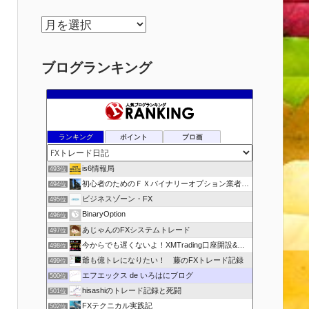
ア
ー
カ
ブログランキング
イ
ブ
ランキング
ポイント
ブロ画
is6情報局
493位
初心者のためのＦＸバイナリーオプション業者比較.com
494位
ビジネスゾーン・FX
495位
BinaryOption
496位
あじゃんのFXシステムトレード
497位
今からでも遅くないよ！XMTrading口座開設&攻略ブログ
498位
爺も億トレになりたい！ 藤のFXトレード記録
499位
エフエックス de いろはにブログ
500位
hisashiのトレード記録と死闘
501位
FXテクニカル実践記
502位