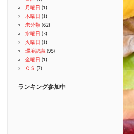
月曜日
(1)
木曜日
(1)
未分類
(62)
水曜日
(3)
火曜日
(1)
環境認識
(95)
金曜日
(1)
ＣＳ
(7)
ランキング参加中