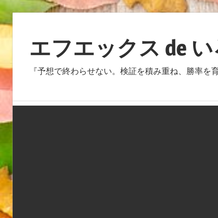
コ
ン
エフエックス de 
テ
ン
『予想で終わらせない。検証を積み重ね、勝率を育
ツ
へ
ス
キ
ッ
プ