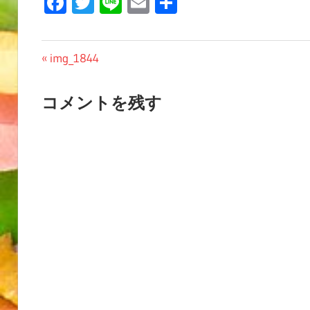
Facebook
Twitter
Line
Email
共
有
投
前
img_1844
の
稿
投
コメントを残す
ナ
稿:
ビ
ゲ
ー
シ
ョ
ン