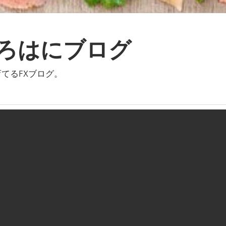
いろはにブログ
てるFXブログ。