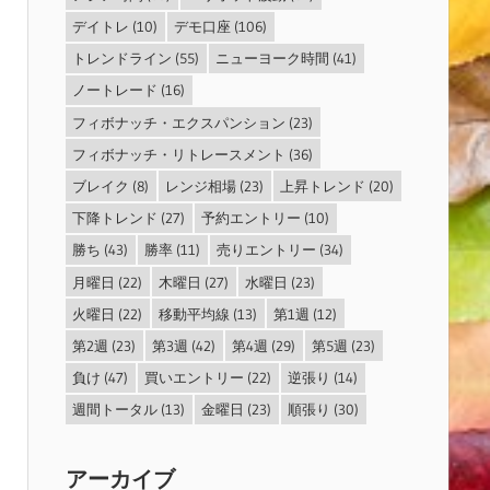
デイトレ
(10)
デモ口座
(106)
トレンドライン
(55)
ニューヨーク時間
(41)
ノートレード
(16)
フィボナッチ・エクスパンション
(23)
フィボナッチ・リトレースメント
(36)
ブレイク
(8)
レンジ相場
(23)
上昇トレンド
(20)
下降トレンド
(27)
予約エントリー
(10)
勝ち
(43)
勝率
(11)
売りエントリー
(34)
月曜日
(22)
木曜日
(27)
水曜日
(23)
火曜日
(22)
移動平均線
(13)
第1週
(12)
第2週
(23)
第3週
(42)
第4週
(29)
第5週
(23)
負け
(47)
買いエントリー
(22)
逆張り
(14)
週間トータル
(13)
金曜日
(23)
順張り
(30)
アーカイブ