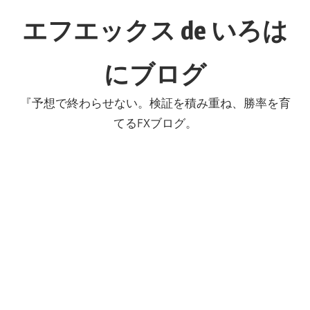
コ
エフエックス de いろは
ン
テ
にブログ
ン
ツ
『予想で終わらせない。検証を積み重ね、勝率を育
へ
てるFXブログ。
ス
キ
ッ
プ