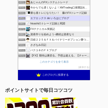
あじゃんのFXシステムトレード
492位
今からでも遅くないよ！XMTrading口座開設&攻略ブログ
493位
爺も億トレになりたい！ 藤のFXトレード記録
494位
エフエックス de いろはにブログ
495位
hisashiのトレード記録と死闘
496位
FXテクニカル実践記
497位
資産作りを始めよう−継続は資産なり
498位
日経２２５＆ＦＸ＆バイナリーオプション勝つための
499位
さざなみ日記
500位
バクユキのＦＸブログ
501位
【FX】期待は裏切る。予想は超える。【チャート学びブログ】
502位
このカテゴリを全て表示
参加する
このブログに投票する
ポイントサイトで毎日コツコツ