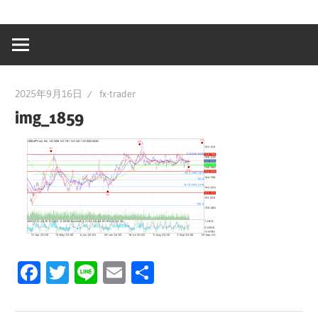
2025年9月16日
fx-trader
img_1859
Facebook
Twitter
Line
Email
共
有