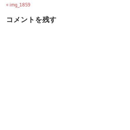
投
前
img_1859
の
稿
コメントを残す
投
ナ
稿:
ビ
ゲ
ー
シ
ョ
ン