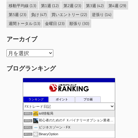
移動平均線
(13)
第1週
(12)
第2週
(23)
第3週
(42)
第4週
(29)
第5週
(23)
負け
(47)
買いエントリー
(22)
逆張り
(14)
週間トータル
(13)
金曜日
(23)
順張り
(30)
アーカイブ
ア
ー
ブログランキング
カ
イ
ブ
ランキング
ポイント
ブロ画
is6情報局
488位
初心者のためのＦＸバイナリーオプション業者比較.com
489位
ビジネスゾーン・FX
490位
BinaryOption
491位