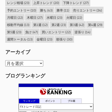
レンジ相場
(23)
上昇トレンド
(20)
下降トレンド
(27)
予約エントリー
(10)
勝ち
(43)
勝率
(11)
売りエントリー
(34)
月曜日
(22)
木曜日
(27)
水曜日
(23)
火曜日
(22)
移動平均線
(13)
第1週
(12)
第2週
(23)
第3週
(42)
第4週
(29)
第5週
(23)
負け
(47)
買いエントリー
(22)
逆張り
(14)
週間トータル
(13)
金曜日
(23)
順張り
(30)
アーカイブ
ア
ー
ブログランキング
カ
イ
ブ
ランキング
ポイント
ブロ画