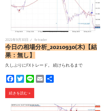
2021年9月30日
fx-trader
今日の相場分析_20210930(木)【結
果：無し】
久しぶりにFXトレード。 続けられるまで
Facebook
Twitter
Line
Email
共
有
続きを読む