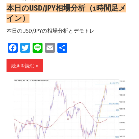
本日のUSD/JPY相場分析（1時間足メ
イン）
本日のUSD/JPYの相場分析とデモトレ
Facebook
Twitter
Line
Email
共
有
続きを読む