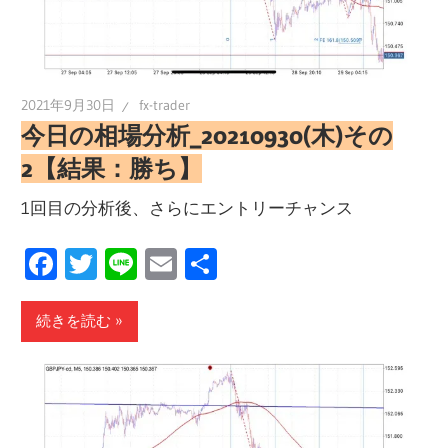
2021年9月30日
fx-trader
今日の相場分析_20210930(木)その
2【結果：勝ち】
1回目の分析後、さらにエントリーチャンス
Facebook
Twitter
Line
Email
共
有
続きを読む