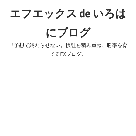
コ
エフエックス de いろは
ン
テ
にブログ
ン
ツ
『予想で終わらせない。検証を積み重ね、勝率を育
へ
てるFXブログ。
ス
キ
ッ
プ