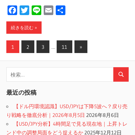
Facebook
Twitter
Line
Email
共
有
続きを読む
投
次
1
2
3
…
11
»
の
稿
記
の
検
事
検
ペ
索:
索
ー
最近の投稿
ジ
【ドル円環境認識】USD/JPYは下降5波へ？戻り売
送
り戦略を徹底分析｜2026年8月5日
2026年8月6日
【USD/JPY分析】4時間足で見る現在地｜上昇トレ
り
ンド中の調整局面をどう捉えるか
2025年12月12日