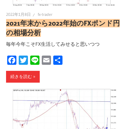
2022年1月8日
fx-trader
2021年末から2022年始のFXポンド円
の相場分析
毎年今年こそFX生活してみせると思いつつ
Facebook
Twitter
Line
Email
共
有
続きを読む