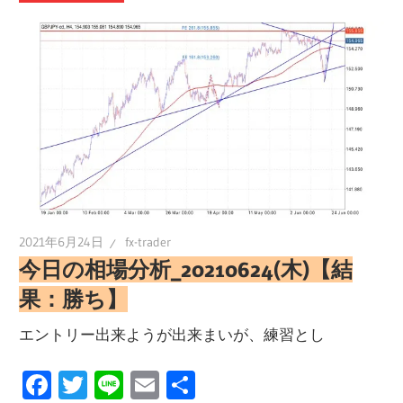
2021年6月24日
fx-trader
今日の相場分析_20210624(木)【結
果：勝ち】
エントリー出来ようが出来まいが、練習とし
Facebook
Twitter
Line
Email
共