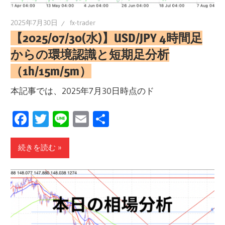
2025年7月30日
fx-trader
【2025/07/30(水)】USD/JPY 4時間足
からの環境認識と短期足分析
（1h/15m/5m）
本記事では、2025年7月30日時点のド
Facebook
Twitter
Line
Email
共
有
続きを読む