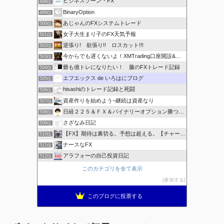
ビジネスゾーン・FX
498位
BinaryOption
499位
あじゃんのFXシステムトレード
500位
女子大生まり子のFX天気予報
501位
逆張り! 欲張り!! ロスカット!!!
502位
今からでも遅くないよ！XMTrading口座開設&攻略ブログ
503位
爺も億トレになりたい！ 藤のFXトレード記録
504位
エフエックス de いろはにブログ
505位
hisashiのトレード記録と死闘
506位
資産作りを始めよう−継続は資産なり
507位
日経２２５＆ＦＸ＆バイナリーオプション勝つための
508位
さざなみ日記
509位
【FX】期待は裏切る。予想は超える。【チャート学びブログ】
510位
ナースなFX
511位
アラフォーの自己投資日記
512位
このカテゴリを全て表示
参加する
このブログに投票する