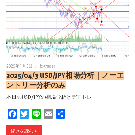
2025年4月3日
fx-trader
2025/04/3 USD/JPY相場分析｜ノーエ
ントリー分析のみ
本日のUSD/JPYの相場分析とデモトレ
Facebook
Twitter
Line
Email
共
有
続きを読む