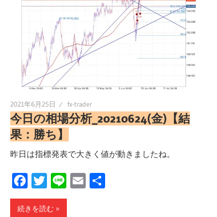
2021年6月25日
fx-trader
今日の相場分析_20210624(金)【結
果：勝ち】
昨日は指標発表で大きく値が動きましたね。
Facebook
Twitter
Line
Email
共
有
続きを読む