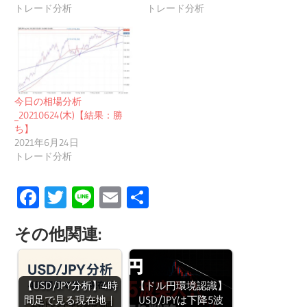
トレード分析
トレード分析
今日の相場分析
_20210624(木)【結果：勝
ち】
2021年6月24日
トレード分析
Facebook
Twitter
Line
Email
共
有
その他関連:
【USD/JPY分析】4時
【ドル円環境認識】
間足で見る現在地｜
USD/JPYは下降5波