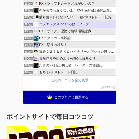
FXトラップトレードどれがいいの？
482位
今からでも遅くないよ！XMTrading口座開設&攻略ブログ
483位
爺も億トレになりたい！ 藤のFXトレード記録
484位
エフエックス de いろはにブログ
485位
FX サイクル理論で相場環境認識！
486位
FXテクニカル実践記
487位
FX 怒りの鉄拳！
488位
日経２２５＆ＦＸ＆バイナリーオプション勝つための
489位
資産作りを始めよう−継続は資産なり
490位
たまのFX日記 初心者トレーダーの奮闘記
491位
もちょのFXトレード日記
492位
このカテゴリを全て表示
参加する
このブログに投票する
ポイントサイトで毎日コツコツ