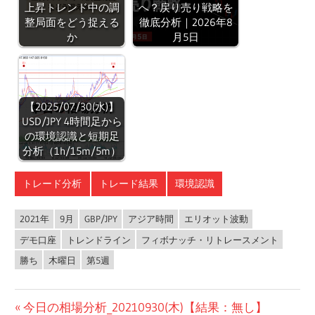
上昇トレンド中の調
へ？戻り売り戦略を
整局面をどう捉える
徹底分析｜2026年8
か
月5日
【2025/07/30(水)】
USD/JPY 4時間足から
の環境認識と短期足
分析（1h/15m/5m）
トレード分析
トレード結果
環境認識
2021年
9月
GBP/JPY
アジア時間
エリオット波動
デモ口座
トレンドライン
フィボナッチ・リトレースメント
勝ち
木曜日
第5週
投
前
今日の相場分析_20210930(木)【結果：無し】