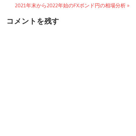
の
次
2021年末から2022年始のFXポンド円の相場分析
稿
投
の
ナ
コメントを残す
稿:
投
ビ
稿:
ゲ
ー
シ
ョ
ン