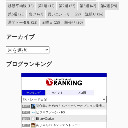
移動平均線
(13)
第1週
(12)
第2週
(23)
第3週
(42)
第4週
(29)
第5週
(23)
負け
(47)
買いエントリー
(22)
逆張り
(14)
週間トータル
(13)
金曜日
(23)
順張り
(30)
アーカイブ
ア
ー
ブログランキング
カ
イ
ブ
ランキング
ポイント
ブロ画
初心者のためのＦＸバイナリーオプション業者比較.com
478位
ビジネスゾーン・FX
479位
BinaryOption
480位
あじゃんのFXシステムトレード
481位