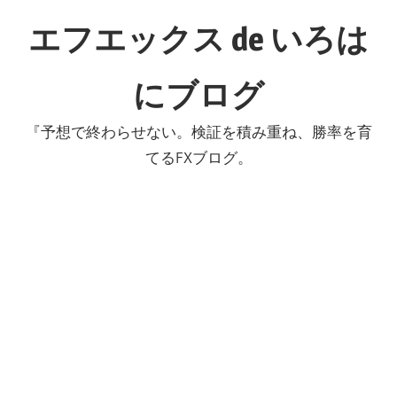
コ
エフエックス de いろは
ン
テ
にブログ
ン
ツ
『予想で終わらせない。検証を積み重ね、勝率を育
へ
てるFXブログ。
ス
キ
ッ
プ