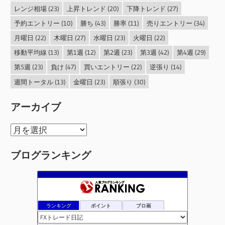
レンジ相場
(23)
上昇トレンド
(20)
下降トレンド
(27)
予約エントリー
(10)
勝ち
(43)
勝率
(11)
売りエントリー
(34)
月曜日
(22)
木曜日
(27)
水曜日
(23)
火曜日
(22)
移動平均線
(13)
第1週
(12)
第2週
(23)
第3週
(42)
第4週
(29)
第5週
(23)
負け
(47)
買いエントリー
(22)
逆張り
(14)
週間トータル
(13)
金曜日
(23)
順張り
(30)
アーカイブ
ア
ー
ブログランキング
カ
イ
ブ
ランキング
ポイント
ブロ画