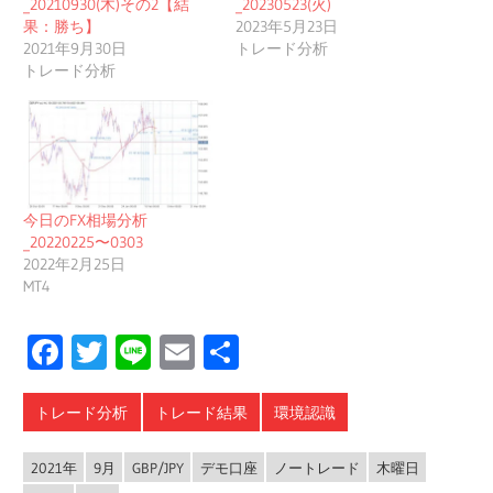
_20210930(木)その2【結
_20230523(火)
果：勝ち】
2023年5月23日
2021年9月30日
トレード分析
トレード分析
今日のFX相場分析
_20220225〜0303
2022年2月25日
MT4
Facebook
Twitter
Line
Email
共
有
トレード分析
トレード結果
環境認識
2021年
9月
GBP/JPY
デモ口座
ノートレード
木曜日