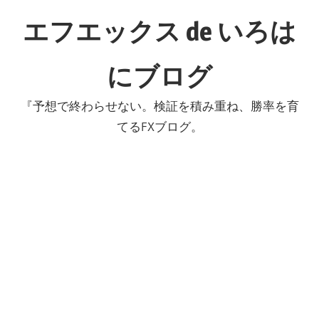
コ
エフエックス de いろは
ン
テ
にブログ
ン
ツ
『予想で終わらせない。検証を積み重ね、勝率を育
へ
てるFXブログ。
ス
キ
ッ
プ