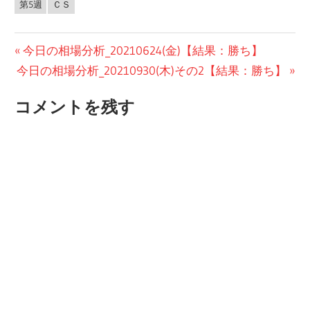
第5週
ＣＳ
投
前
今日の相場分析_20210624(金)【結果：勝ち】
次
の
今日の相場分析_20210930(木)その2【結果：勝ち】
稿
の
投
ナ
コメントを残す
投
稿:
ビ
稿:
ゲ
ー
シ
ョ
ン