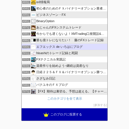
is6情報局
493位
初心者のためのＦＸバイナリーオプション業者比較.com
494位
ビジネスゾーン・FX
495位
BinaryOption
496位
あじゃんのFXシステムトレード
497位
今からでも遅くないよ！XMTrading口座開設&攻略ブログ
498位
爺も億トレになりたい！ 藤のFXトレード記録
499位
エフエックス de いろはにブログ
500位
hisashiのトレード記録と死闘
501位
FXテクニカル実践記
502位
資産作りを始めよう−継続は資産なり
503位
日経２２５＆ＦＸ＆バイナリーオプション勝つための
504位
さざなみ日記
505位
バクユキのＦＸブログ
506位
【FX】期待は裏切る。予想は超える。【チャート学びブログ】
507位
このカテゴリを全て表示
参加する
このブログに投票する