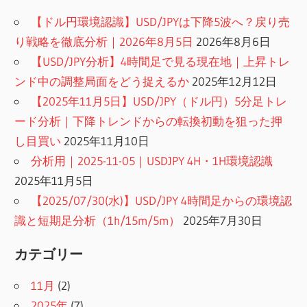
ジ
【ドル円環境認識】USD/JPYは下降5波へ？戻り売
送
り戦略を徹底分析｜2026年8月5日
2026年8月6日
【USD/JPY分析】4時間足で見る現在地｜上昇トレ
り
ンド中の調整局面をどう捉えるか
2025年12月12日
【2025年11月5日】USD/JPY（ドル円）5分足トレ
ード分析｜下降トレンドからの転換初動を狙った押
し目買い
2025年11月10日
分析用｜2025-11-05｜USDJPY 4H・1H環境認識
2025年11月5日
【2025/07/30(水)】USD/JPY 4時間足からの環境認
識と短期足分析（1h/15m/5m）
2025年7月30日
カテゴリー
11月
(2)
2025年
(7)