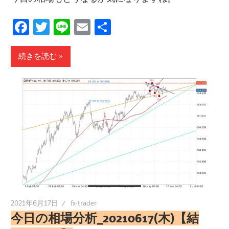
Facebook
Twitter
Line
Email
共
有
続きを読む
2021年6月17日
fx-trader
今日の相場分析_20210617(木)【結