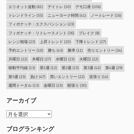
エリオット波動
(61)
デイトレ
(10)
デモ口座
(106)
トレンドライン
(55)
ニューヨーク時間
(41)
ノートレード
(16)
フィボナッチ・エクスパンション
(23)
フィボナッチ・リトレースメント
(36)
ブレイク
(8)
レンジ相場
(23)
上昇トレンド
(20)
下降トレンド
(27)
予約エントリー
(10)
勝ち
(43)
勝率
(11)
売りエントリー
(34)
月曜日
(22)
木曜日
(27)
水曜日
(23)
火曜日
(22)
移動平均線
(13)
第1週
(12)
第2週
(23)
第3週
(42)
第4週
(29)
第5週
(23)
負け
(47)
買いエントリー
(22)
逆張り
(14)
週間トータル
(13)
金曜日
(23)
順張り
(30)
アーカイブ
ア
ー
ブログランキング
カ