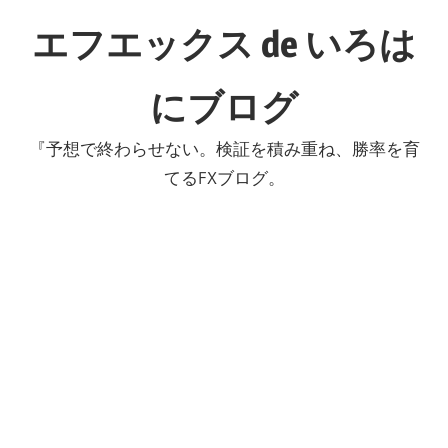
コ
エフエックス de いろは
ン
テ
にブログ
ン
ツ
『予想で終わらせない。検証を積み重ね、勝率を育
へ
てるFXブログ。
ス
キ
ッ
プ