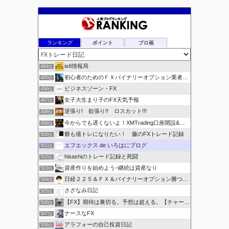
イ
ブ
ランキング
ポイント
ブロ画
is6情報局
494位
初心者のためのＦＸバイナリーオプション業者比較.com
495位
ビジネスゾーン・FX
496位
女子大生まり子のFX天気予報
497位
逆張り! 欲張り!! ロスカット!!!
498位
今からでも遅くないよ！XMTrading口座開設&攻略ブログ
499位
爺も億トレになりたい！ 藤のFXトレード記録
500位
エフエックス de いろはにブログ
501位
hisashiのトレード記録と死闘
502位
資産作りを始めよう−継続は資産なり
503位
日経２２５＆ＦＸ＆バイナリーオプション勝つための
504位
さざなみ日記
505位
【FX】期待は裏切る。予想は超える。【チャート学びブログ】
506位
ナースなFX
507位
アラフォーの自己投資日記
508位