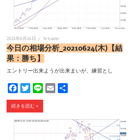
2021年6月24日
fx-trader
今日の相場分析_20210624(木)【結
果：勝ち】
エントリー出来ようが出来まいが、練習とし
Facebook
Twitter
Line
Email
共
有
続きを読む