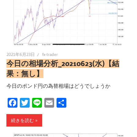
2021年6月23日
fx-trader
今日の相場分析_20210623(水)【結
果：無し】
今日のポンド円の為替相場はどうでしょうか
Facebook
Twitter
Line
Email
共
有
続きを読む