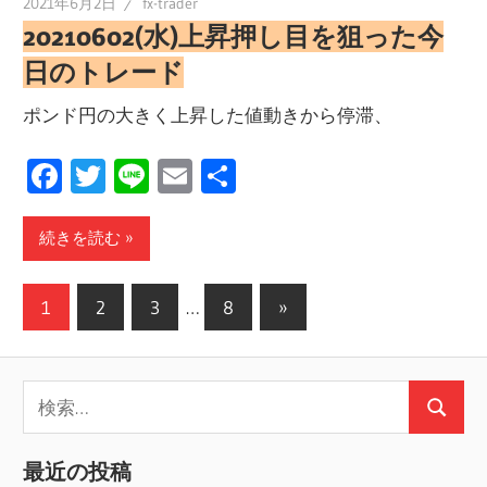
2021年6月2日
fx-trader
20210602(水)上昇押し目を狙った今
日のトレード
ポンド円の大きく上昇した値動きから停滞、
Facebook
Twitter
Line
Email
共
有
続きを読む
投
次
1
2
3
…
8
»
の
稿
記
の
検
事
検
ペ
索:
索
ー
最近の投稿