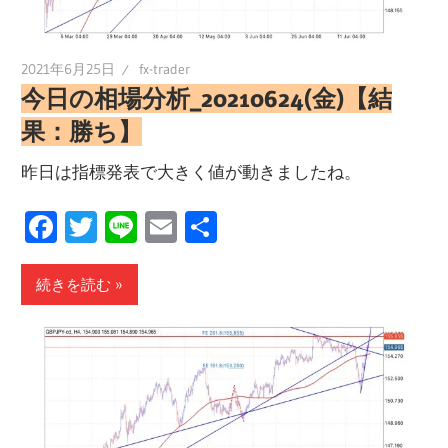
2021年6月25日
fx-trader
今日の相場分析_20210624(金)【結
果：勝ち】
昨日は指標発表で大きく値が動きましたね。
Facebook
Twitter
Line
Email
共
有
続きを読む