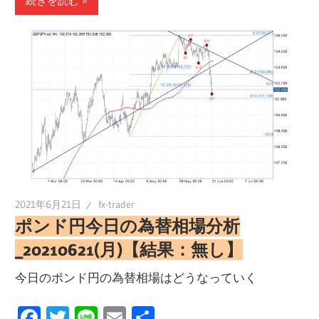
続きを読む
2021年6月21日
fx-trader
ポンド円今日の為替相場分析
_20210621(月)【結果：無し】
今日のポンド円の為替相場はどうなっていく
Facebook
Twitter
Line
Email
共