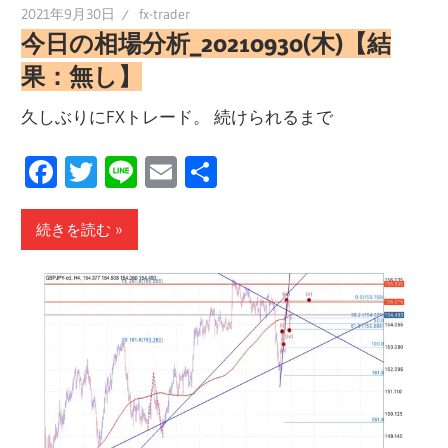
2021年9月30日
fx-trader
今日の相場分析_20210930(木)【結
果：無し】
久しぶりにFXトレード。 続けられるまで
Facebook
Twitter
Line
Email
共
有
続きを読む