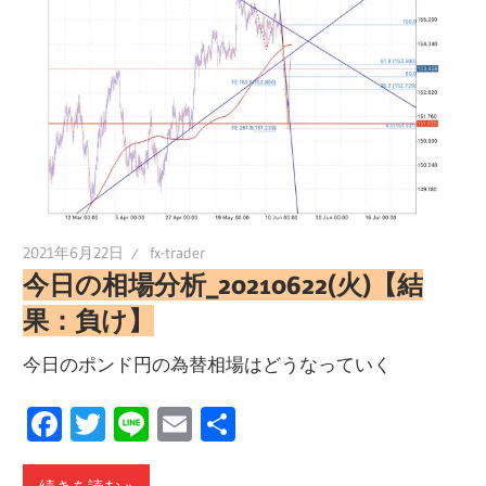
2021年6月22日
fx-trader
今日の相場分析_20210622(火)【結
果：負け】
今日のポンド円の為替相場はどうなっていく
Facebook
Twitter
Line
Email
共
有